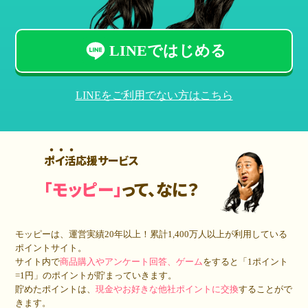
LINEではじめる
LINEをご利用でない方はこちら
ポイ活応援サービス
「モッピー」
って、なに？
モッピーは、運営実績20年以上！累計
1,400万人
以上が利用している
ポイントサイト。
サイト内で
商品購入やアンケート回答、ゲーム
をすると「1ポイント
=1円」のポイントが貯まっていきます。
貯めたポイントは、
現金やお好きな他社ポイントに交換
することがで
きます。