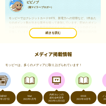
ピピノブ
（陸マイラー/ブロガー）
モッピーではクレジットカードやFX、新電力への切替など、1件あた
りのポイント数が大きな案件を狙って参加しています。貯めたポイン
トはANAやJALといった航空会社のマイルや、マリオットのポイント
交換しています。このようにすることで、ほぼ無料で年数回の国内旅
続きを読む
行や海外旅行を実現しています。モッピーは陸マイラーや旅行好きに
は欠かせないポイントサイトですね。
メディア掲載情報
いつものネットショッピングが、モッピーでお得
に
モッピーは、多くのメディアに取り上げられています！
（20代・女性）
友達に勧められてモッピーをはじめました。空いた時間にスマホで買
い物をすることが多いのですが、モッピーを経由するだけでショップ
のポイントとモッピーのポイントが二重で貯まることを知り、ビック
リ…！いつものネットショッピングをモッピーを経由するだけでポイ
ントが貯まるなんて…もっと早く教えてほしかった～！貯まったポイ
内村カレンの
ントはギフト券に交換して、プチ贅沢を楽しんでます♪
J
Mart
ESSE
ノンスト
超社会科見学
月7日
2022年1月号
2021年10月号
2020年
2021年11月15日