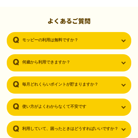
初心者でも10,000ポイント！無料なのにポイントが
貯まる
（30代・男性）
よくあるご質問
クレジットカードを作りたいと思い、色々検索をしていた時にモッピ
ーを知りました。クレジットカードを発行するだけでポイントが貯ま
モッピーの利用は無料ですか？
るならと無料登録して、クレジットカードの発行やアプリダウンロー
ドなど無料のコンテンツのみを利用したところ…なんと、たった一ヶ
月で10,000ポイントを貯めることができました！最初は半信半疑で始
めたモッピーですが、今では空いた時間でポイ活しちゃってます！
何歳から利用できますか？
毎月どれくらいポイントが貯まりますか？
使い方がよくわからなくて不安です
利用していて、困ったときはどうすればいいですか？