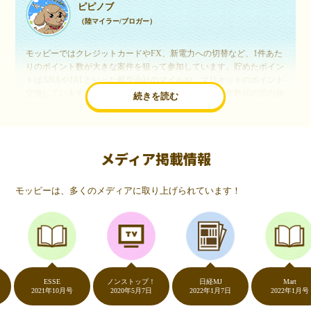
ピピノブ
（陸マイラー/ブロガー）
モッピーではクレジットカードやFX、新電力への切替など、1件あた
りのポイント数が大きな案件を狙って参加しています。貯めたポイン
トはANAやJALといった航空会社のマイルや、マリオットのポイント
交換しています。このようにすることで、ほぼ無料で年数回の国内旅
続きを読む
行や海外旅行を実現しています。モッピーは陸マイラーや旅行好きに
は欠かせないポイントサイトですね。
メディア掲載情報
いつものネットショッピングが、モッピーでお得
に
モッピーは、多くのメディアに取り上げられています！
（20代・女性）
友達に勧められてモッピーをはじめました。空いた時間にスマホで買
い物をすることが多いのですが、モッピーを経由するだけでショップ
のポイントとモッピーのポイントが二重で貯まることを知り、ビック
リ…！いつものネットショッピングをモッピーを経由するだけでポイ
ントが貯まるなんて…もっと早く教えてほしかった～！貯まったポイ
ントはギフト券に交換して、プチ贅沢を楽しんでます♪
ESSE
ノンストップ！
日経MJ
Mart
2021年10月号
2020年5月7日
2022年1月7日
2022年1月号