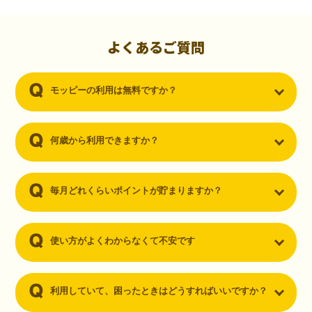
初心者でも10,000ポイント！無料なのにポイントが
貯まる
（30代・男性）
よくあるご質問
クレジットカードを作りたいと思い、色々検索をしていた時にモッピ
ーを知りました。クレジットカードを発行するだけでポイントが貯ま
モッピーの利用は無料ですか？
るならと無料登録して、クレジットカードの発行やアプリダウンロー
ドなど無料のコンテンツのみを利用したところ…なんと、たった一ヶ
月で10,000ポイントを貯めることができました！最初は半信半疑で始
めたモッピーですが、今では空いた時間でポイ活しちゃってます！
何歳から利用できますか？
毎月どれくらいポイントが貯まりますか？
使い方がよくわからなくて不安です
利用していて、困ったときはどうすればいいですか？