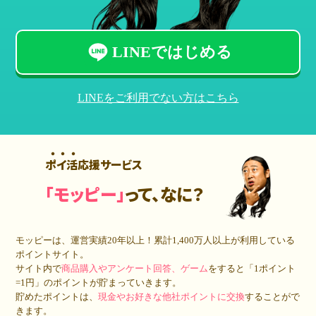
LINEではじめる
LINEをご利用でない方はこちら
ポイ活応援サービス
「モッピー」
って、なに？
モッピーは、運営実績20年以上！累計
1,400万人
以上が利用している
ポイントサイト。
サイト内で
商品購入やアンケート回答、ゲーム
をすると「1ポイント
=1円」のポイントが貯まっていきます。
貯めたポイントは、
現金やお好きな他社ポイントに交換
することがで
きます。