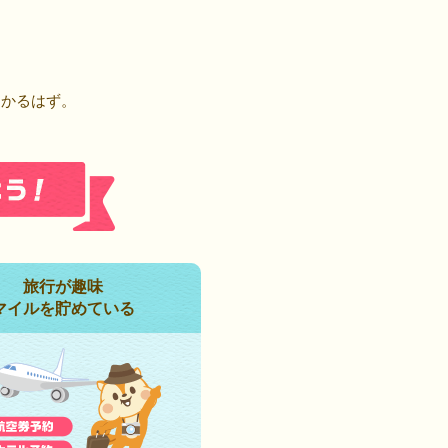
！
つかるはず。
旅行が趣味
マイルを貯めている