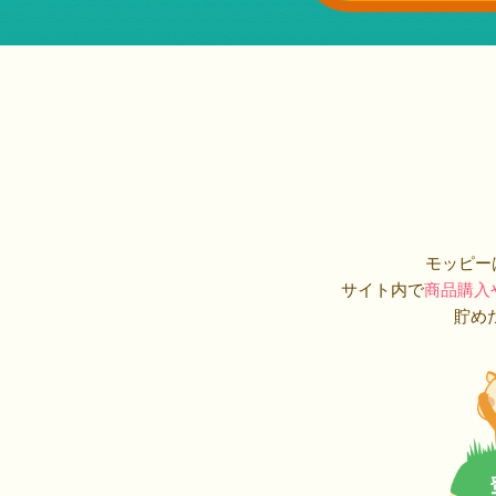
モッピー
サイト内で
商品購入
貯め