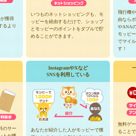
、
飛行機や
いつものネットショッピングも、モ
トが獲得
由ならポ
ッピーを経由するだけで、ショップ
するより
やANA
とモッピーのポイントをダブルで貯
モッピー
めることができます。
でマイル
す！
InstagramやXなど
SNSを利用している
無料ゲー
料のサー
あなたが紹介した人がモッピーで獲
ることで
ントが獲