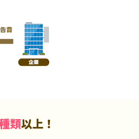
5種類
以上！