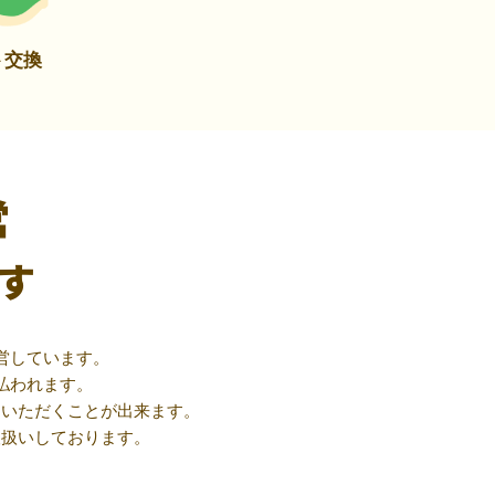
ト交換
営
す
営しています。
払われます。
用いただくことが出来ます。
取扱いしております。