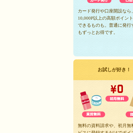
カード発行や口座開設なら
10,000P以上の高額ポイン
できるものも。普通に発行
もずっとお得です。
お試しが好き！
無料の資料請求や、初月無
ビスに登録するだけでポイ