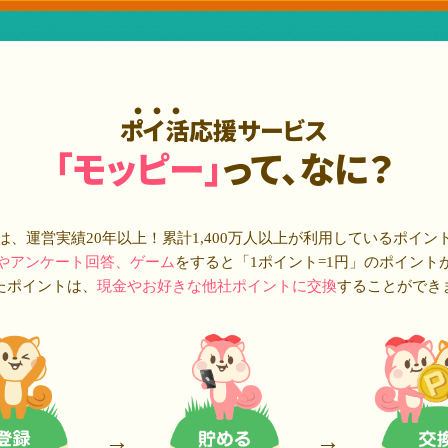
ポイ活応援サービス
「モッピー」
って、なに？
は、運営実績20年以上！累計
1,400万人
以上が利用しているポイン
やアンケート回答、ゲーム
をすると「1ポイント=1円」のポイント
たポイントは、
現金やお好きな他社ポイントに交換
することができ