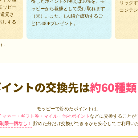
得したポイントの例えば10%を、モ
リックす
モッピー
ッピーから報酬として受け取れます
コンテン
が還元さ
（※）。また、1人紹介成功するご
試しする
とに300Pプレゼント。
ます。
ポイントの交換先は
約60種類
モッピーで貯めたポイントは、
子マネー・ギフト券・マイル・他社ポイント
などに交換することが
制限一切なし！
貯めた分だけ交換ができるから安心してご利用い