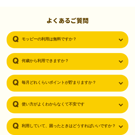
初心者でも10,000ポイント！無料なのにポイントが
貯まる
（30代・男性）
よくあるご質問
クレジットカードを作りたいと思い、色々検索をしていた時にモッピ
ーを知りました。クレジットカードを発行するだけでポイントが貯ま
モッピーの利用は無料ですか？
るならと無料登録して、クレジットカードの発行やアプリダウンロー
ドなど無料のコンテンツのみを利用したところ…なんと、たった一ヶ
月で10,000ポイントを貯めることができました！最初は半信半疑で始
めたモッピーですが、今では空いた時間でポイ活しちゃってます！
何歳から利用できますか？
毎月どれくらいポイントが貯まりますか？
使い方がよくわからなくて不安です
利用していて、困ったときはどうすればいいですか？