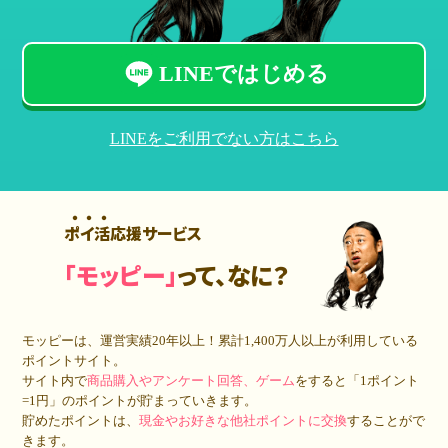
LINEではじめる
LINEをご利用でない方はこちら
ポイ活応援サービス
「モッピー」
って、なに？
モッピーは、運営実績20年以上！累計
1,400万人
以上が利用している
ポイントサイト。
サイト内で
商品購入やアンケート回答、ゲーム
をすると「1ポイント
=1円」のポイントが貯まっていきます。
貯めたポイントは、
現金やお好きな他社ポイントに交換
することがで
きます。