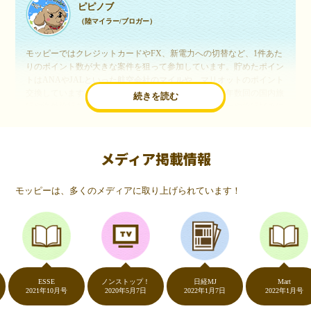
ピピノブ
（陸マイラー/ブロガー）
モッピーではクレジットカードやFX、新電力への切替など、1件あた
りのポイント数が大きな案件を狙って参加しています。貯めたポイン
トはANAやJALといった航空会社のマイルや、マリオットのポイント
交換しています。このようにすることで、ほぼ無料で年数回の国内旅
続きを読む
行や海外旅行を実現しています。モッピーは陸マイラーや旅行好きに
は欠かせないポイントサイトですね。
メディア掲載情報
いつものネットショッピングが、モッピーでお得
に
モッピーは、多くのメディアに取り上げられています！
（20代・女性）
友達に勧められてモッピーをはじめました。空いた時間にスマホで買
い物をすることが多いのですが、モッピーを経由するだけでショップ
のポイントとモッピーのポイントが二重で貯まることを知り、ビック
リ…！いつものネットショッピングをモッピーを経由するだけでポイ
ントが貯まるなんて…もっと早く教えてほしかった～！貯まったポイ
ントはギフト券に交換して、プチ贅沢を楽しんでます♪
ESSE
ノンストップ！
日経MJ
Mart
2021年10月号
2020年5月7日
2022年1月7日
2022年1月号