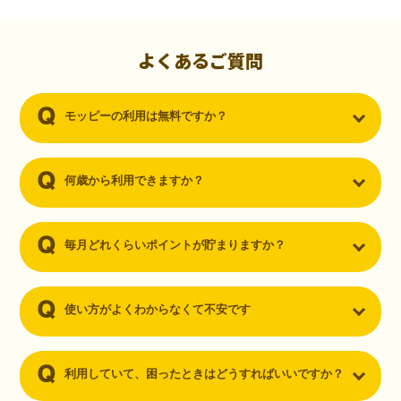
初心者でも10,000ポイント！無料なのにポイントが
貯まる
（30代・男性）
よくあるご質問
クレジットカードを作りたいと思い、色々検索をしていた時にモッピ
ーを知りました。クレジットカードを発行するだけでポイントが貯ま
モッピーの利用は無料ですか？
るならと無料登録して、クレジットカードの発行やアプリダウンロー
ドなど無料のコンテンツのみを利用したところ…なんと、たった一ヶ
月で10,000ポイントを貯めることができました！最初は半信半疑で始
めたモッピーですが、今では空いた時間でポイ活しちゃってます！
何歳から利用できますか？
毎月どれくらいポイントが貯まりますか？
使い方がよくわからなくて不安です
利用していて、困ったときはどうすればいいですか？