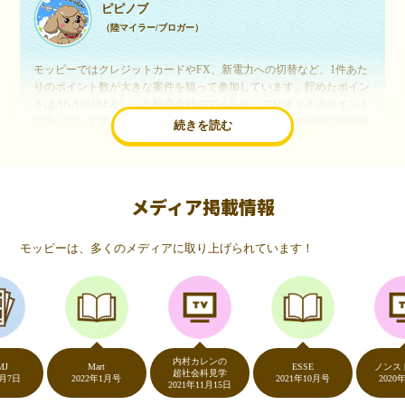
ピピノブ
（陸マイラー/ブロガー）
モッピーではクレジットカードやFX、新電力への切替など、1件あた
りのポイント数が大きな案件を狙って参加しています。貯めたポイン
トはANAやJALといった航空会社のマイルや、マリオットのポイント
交換しています。このようにすることで、ほぼ無料で年数回の国内旅
続きを読む
行や海外旅行を実現しています。モッピーは陸マイラーや旅行好きに
は欠かせないポイントサイトですね。
メディア掲載情報
いつものネットショッピングが、モッピーでお得
に
モッピーは、多くのメディアに取り上げられています！
（20代・女性）
友達に勧められてモッピーをはじめました。空いた時間にスマホで買
い物をすることが多いのですが、モッピーを経由するだけでショップ
のポイントとモッピーのポイントが二重で貯まることを知り、ビック
リ…！いつものネットショッピングをモッピーを経由するだけでポイ
ントが貯まるなんて…もっと早く教えてほしかった～！貯まったポイ
内村カレンの
ントはギフト券に交換して、プチ贅沢を楽しんでます♪
Mart
ESSE
ノンストップ
超社会科見学
2022年1月号
2021年10月号
2020年5月7
2021年11月15日