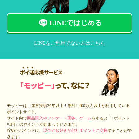
LINEではじめる
LINEをご利用でない方はこちら
ポイ活応援サービス
「モッピー」
って、なに？
モッピーは、運営実績20年以上！累計
1,400万人
以上が利用している
ポイントサイト。
サイト内で
商品購入やアンケート回答、ゲーム
をすると「1ポイント
=1円」のポイントが貯まっていきます。
貯めたポイントは、
現金やお好きな他社ポイントに交換
することがで
きます。