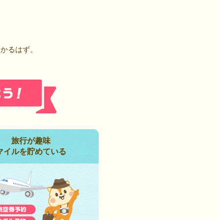
！
つかるはず。
旅行が趣味
マイルを貯めている