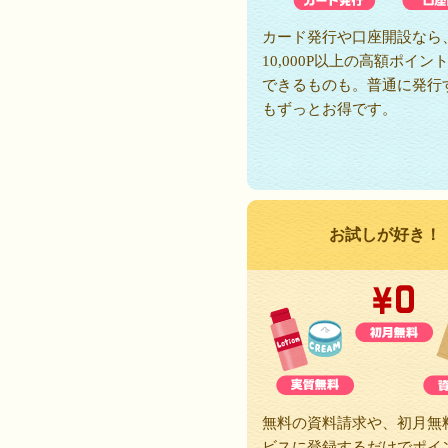
カード発行や口座開設なら
10,000P以上の高額ポイン
できるものも。普通に発行
もずっとお得です。
お試しが好き！
無料の資料請求や、初月無
ビスに登録するだけでポイ