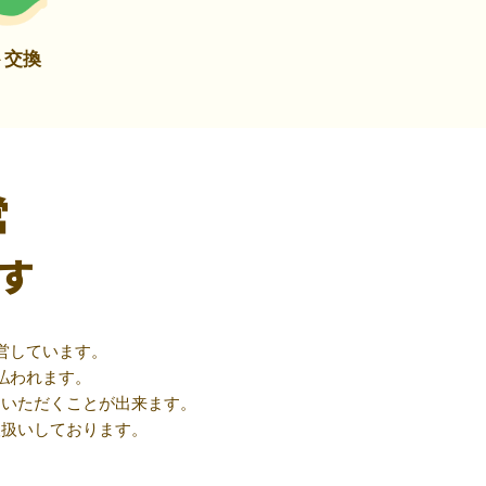
ト交換
営
す
営しています。
払われます。
用いただくことが出来ます。
取扱いしております。