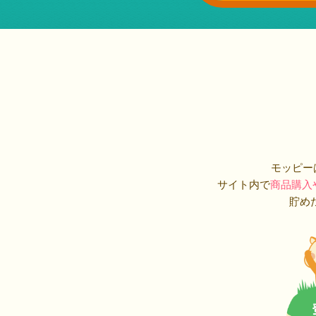
モッピー
サイト内で
商品購入
貯め