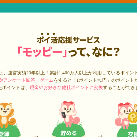
ポイ活応援サービス
「モッピー」
って、なに？
は、運営実績20年以上！累計
1,400万人
以上が利用しているポイン
やアンケート回答、ゲーム
をすると「1ポイント=1円」のポイント
たポイントは、
現金やお好きな他社ポイントに交換
することができ