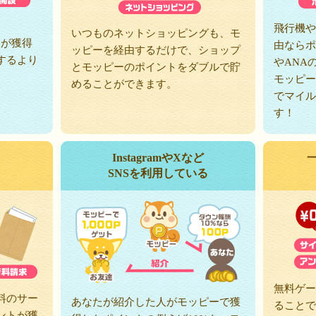
、
飛行機や
いつものネットショッピングも、モ
トが獲得
由ならポ
ッピーを経由するだけで、ショップ
するより
やANA
とモッピーのポイントをダブルで貯
モッピー
めることができます。
でマイル
す！
InstagramやXなど
SNSを利用している
無料ゲー
料のサー
あなたが紹介した人がモッピーで獲
ることで
ントが獲