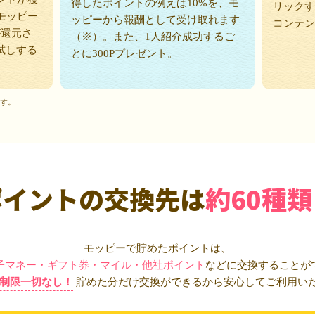
得したポイントの例えば10%を、モ
リックす
モッピー
ッピーから報酬として受け取れます
コンテン
が還元さ
（※）。また、1人紹介成功するご
試しする
とに300Pプレゼント。
ます。
ポイントの交換先は
約60種類
モッピーで貯めたポイントは、
子マネー・ギフト券・マイル・他社ポイント
などに交換することが
制限一切なし！
貯めた分だけ交換ができるから安心してご利用い