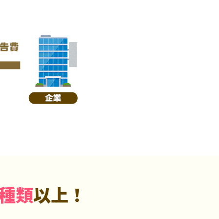
5種類
以上！