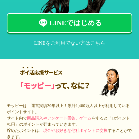
LINEではじめる
LINEをご利用でない方はこちら
ポイ活応援サービス
「モッピー」
って、なに？
モッピーは、運営実績20年以上！累計
1,400万人
以上が利用している
ポイントサイト。
サイト内で
商品購入やアンケート回答、ゲーム
をすると「1ポイント
=1円」のポイントが貯まっていきます。
貯めたポイントは、
現金やお好きな他社ポイントに交換
することがで
きます。