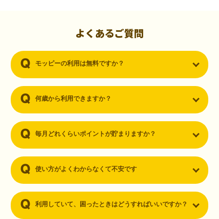
初心者でも10,000ポイント！無料なのにポイントが
貯まる
（30代・男性）
よくあるご質問
クレジットカードを作りたいと思い、色々検索をしていた時にモッピ
ーを知りました。クレジットカードを発行するだけでポイントが貯ま
モッピーの利用は無料ですか？
るならと無料登録して、クレジットカードの発行やアプリダウンロー
ドなど無料のコンテンツのみを利用したところ…なんと、たった一ヶ
月で10,000ポイントを貯めることができました！最初は半信半疑で始
めたモッピーですが、今では空いた時間でポイ活しちゃってます！
何歳から利用できますか？
毎月どれくらいポイントが貯まりますか？
使い方がよくわからなくて不安です
利用していて、困ったときはどうすればいいですか？