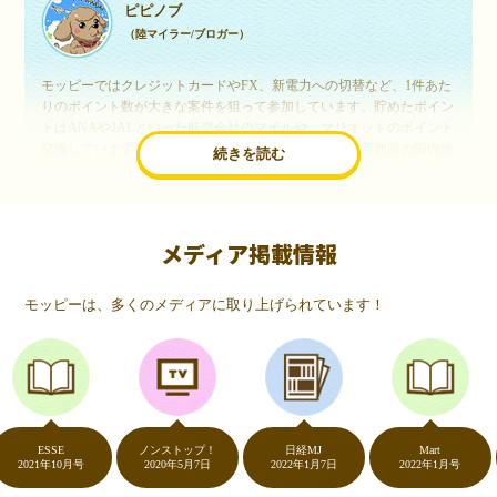
ピピノブ
（陸マイラー/ブロガー）
モッピーではクレジットカードやFX、新電力への切替など、1件あた
りのポイント数が大きな案件を狙って参加しています。貯めたポイン
トはANAやJALといった航空会社のマイルや、マリオットのポイント
交換しています。このようにすることで、ほぼ無料で年数回の国内旅
続きを読む
行や海外旅行を実現しています。モッピーは陸マイラーや旅行好きに
は欠かせないポイントサイトですね。
メディア掲載情報
いつものネットショッピングが、モッピーでお得
に
モッピーは、多くのメディアに取り上げられています！
（20代・女性）
友達に勧められてモッピーをはじめました。空いた時間にスマホで買
い物をすることが多いのですが、モッピーを経由するだけでショップ
のポイントとモッピーのポイントが二重で貯まることを知り、ビック
リ…！いつものネットショッピングをモッピーを経由するだけでポイ
ントが貯まるなんて…もっと早く教えてほしかった～！貯まったポイ
ントはギフト券に交換して、プチ贅沢を楽しんでます♪
ESSE
ノンストップ！
日経MJ
Mart
21年10月号
2020年5月7日
2022年1月7日
2022年1月号
2