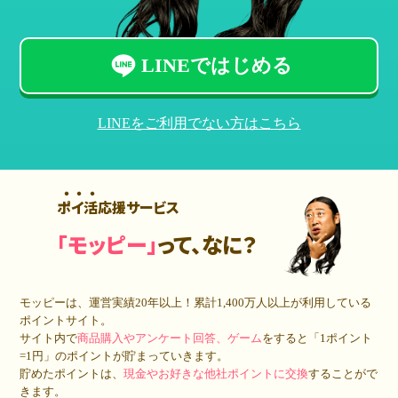
LINEではじめる
LINEをご利用でない方はこちら
ポイ活応援サービス
「モッピー」
って、なに？
モッピーは、運営実績20年以上！累計
1,400万人
以上が利用している
ポイントサイト。
サイト内で
商品購入やアンケート回答、ゲーム
をすると「1ポイント
=1円」のポイントが貯まっていきます。
貯めたポイントは、
現金やお好きな他社ポイントに交換
することがで
きます。