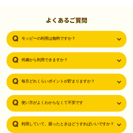
初心者でも10,000ポイント！無料なのにポイントが
貯まる
（30代・男性）
よくあるご質問
クレジットカードを作りたいと思い、色々検索をしていた時にモッピ
ーを知りました。クレジットカードを発行するだけでポイントが貯ま
モッピーの利用は無料ですか？
るならと無料登録して、クレジットカードの発行やアプリダウンロー
ドなど無料のコンテンツのみを利用したところ…なんと、たった一ヶ
月で10,000ポイントを貯めることができました！最初は半信半疑で始
めたモッピーですが、今では空いた時間でポイ活しちゃってます！
何歳から利用できますか？
毎月どれくらいポイントが貯まりますか？
使い方がよくわからなくて不安です
利用していて、困ったときはどうすればいいですか？