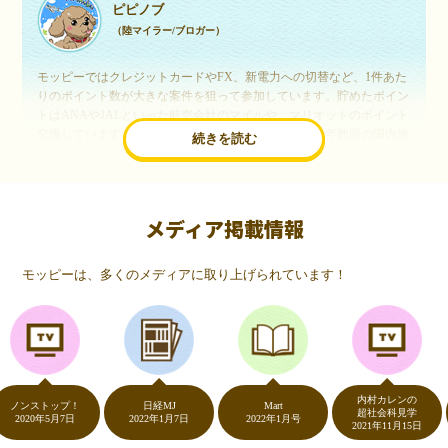
ピピノブ
（陸マイラー/ブロガー）
モッピーではクレジットカードやFX、新電力への切替など、1件あた
りのポイント数が大きな案件を狙って参加しています。貯めたポイン
トはANAやJALといった航空会社のマイルや、マリオットのポイント
交換しています。このようにすることで、ほぼ無料で年数回の国内旅
続きを読む
行や海外旅行を実現しています。モッピーは陸マイラーや旅行好きに
は欠かせないポイントサイトですね。
メディア掲載情報
いつものネットショッピングが、モッピーでお得
に
モッピーは、多くのメディアに取り上げられています！
（20代・女性）
友達に勧められてモッピーをはじめました。空いた時間にスマホで買
い物をすることが多いのですが、モッピーを経由するだけでショップ
のポイントとモッピーのポイントが二重で貯まることを知り、ビック
リ…！いつものネットショッピングをモッピーを経由するだけでポイ
ントが貯まるなんて…もっと早く教えてほしかった～！貯まったポイ
内村カレンの
ントはギフト券に交換して、プチ贅沢を楽しんでます♪
ンストップ！
日経MJ
Mart
超社会科見学
020年5月7日
2022年1月7日
2022年1月号
2021年11月15日