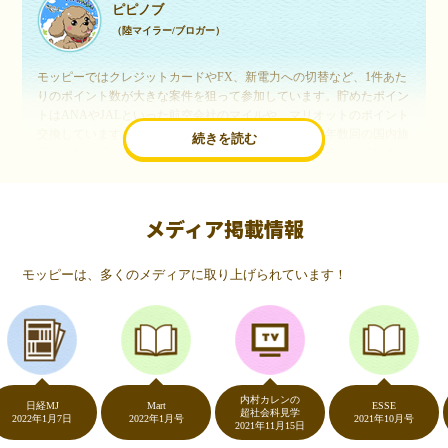
ピピノブ
（陸マイラー/ブロガー）
モッピーではクレジットカードやFX、新電力への切替など、1件あた
りのポイント数が大きな案件を狙って参加しています。貯めたポイン
トはANAやJALといった航空会社のマイルや、マリオットのポイント
交換しています。このようにすることで、ほぼ無料で年数回の国内旅
続きを読む
行や海外旅行を実現しています。モッピーは陸マイラーや旅行好きに
は欠かせないポイントサイトですね。
メディア掲載情報
いつものネットショッピングが、モッピーでお得
に
モッピーは、多くのメディアに取り上げられています！
（20代・女性）
友達に勧められてモッピーをはじめました。空いた時間にスマホで買
い物をすることが多いのですが、モッピーを経由するだけでショップ
のポイントとモッピーのポイントが二重で貯まることを知り、ビック
リ…！いつものネットショッピングをモッピーを経由するだけでポイ
ントが貯まるなんて…もっと早く教えてほしかった～！貯まったポイ
内村カレンの
ントはギフト券に交換して、プチ贅沢を楽しんでます♪
日経MJ
Mart
ESSE
ノ
超社会科見学
22年1月7日
2022年1月号
2021年10月号
2021年11月15日