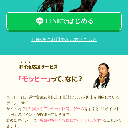
LINEではじめる
LINEをご利用でない方はこちら
ポイ活応援サービス
「モッピー」
って、なに？
モッピーは、運営実績20年以上！累計
1,400万人
以上が利用している
ポイントサイト。
サイト内で
商品購入やアンケート回答、ゲーム
をすると「1ポイント
=1円」のポイントが貯まっていきます。
貯めたポイントは、
現金やお好きな他社ポイントに交換
することがで
きます。