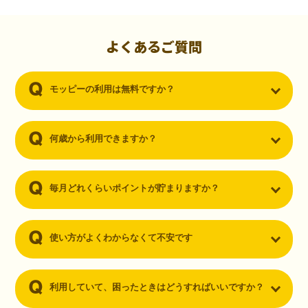
初心者でも10,000ポイント！無料なのにポイントが
貯まる
（30代・男性）
よくあるご質問
クレジットカードを作りたいと思い、色々検索をしていた時にモッピ
ーを知りました。クレジットカードを発行するだけでポイントが貯ま
モッピーの利用は無料ですか？
るならと無料登録して、クレジットカードの発行やアプリダウンロー
ドなど無料のコンテンツのみを利用したところ…なんと、たった一ヶ
月で10,000ポイントを貯めることができました！最初は半信半疑で始
めたモッピーですが、今では空いた時間でポイ活しちゃってます！
何歳から利用できますか？
毎月どれくらいポイントが貯まりますか？
使い方がよくわからなくて不安です
利用していて、困ったときはどうすればいいですか？