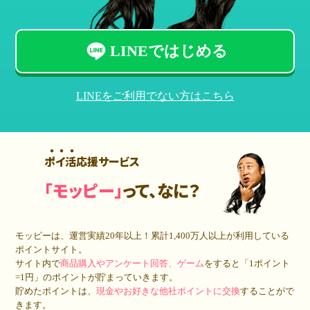
LINEではじめる
LINEをご利用でない方はこちら
ポイ活応援サービス
「モッピー」
って、なに？
モッピーは、運営実績20年以上！累計
1,400万人
以上が利用している
ポイントサイト。
サイト内で
商品購入やアンケート回答、ゲーム
をすると「1ポイント
=1円」のポイントが貯まっていきます。
貯めたポイントは、
現金やお好きな他社ポイントに交換
することがで
きます。