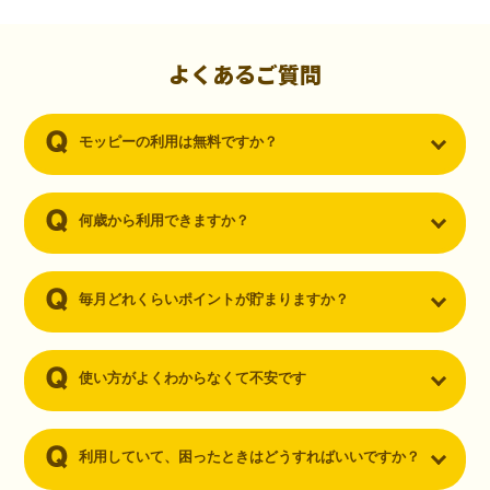
初心者でも10,000ポイント！無料なのにポイントが
貯まる
（30代・男性）
よくあるご質問
クレジットカードを作りたいと思い、色々検索をしていた時にモッピ
ーを知りました。クレジットカードを発行するだけでポイントが貯ま
モッピーの利用は無料ですか？
るならと無料登録して、クレジットカードの発行やアプリダウンロー
ドなど無料のコンテンツのみを利用したところ…なんと、たった一ヶ
月で10,000ポイントを貯めることができました！最初は半信半疑で始
めたモッピーですが、今では空いた時間でポイ活しちゃってます！
何歳から利用できますか？
毎月どれくらいポイントが貯まりますか？
使い方がよくわからなくて不安です
利用していて、困ったときはどうすればいいですか？