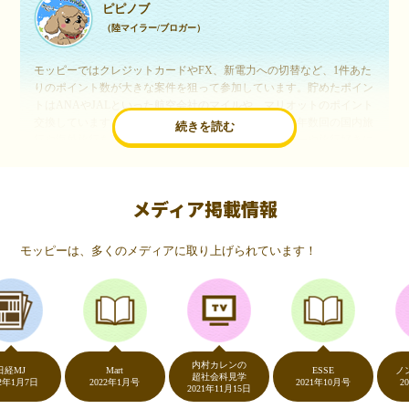
ピピノブ
（陸マイラー/ブロガー）
モッピーではクレジットカードやFX、新電力への切替など、1件あた
りのポイント数が大きな案件を狙って参加しています。貯めたポイン
トはANAやJALといった航空会社のマイルや、マリオットのポイント
交換しています。このようにすることで、ほぼ無料で年数回の国内旅
続きを読む
行や海外旅行を実現しています。モッピーは陸マイラーや旅行好きに
は欠かせないポイントサイトですね。
メディア掲載情報
いつものネットショッピングが、モッピーでお得
に
モッピーは、多くのメディアに取り上げられています！
（20代・女性）
友達に勧められてモッピーをはじめました。空いた時間にスマホで買
い物をすることが多いのですが、モッピーを経由するだけでショップ
のポイントとモッピーのポイントが二重で貯まることを知り、ビック
リ…！いつものネットショッピングをモッピーを経由するだけでポイ
ントが貯まるなんて…もっと早く教えてほしかった～！貯まったポイ
内村カレンの
ントはギフト券に交換して、プチ贅沢を楽しんでます♪
J
Mart
ESSE
ノンスト
超社会科見学
月7日
2022年1月号
2021年10月号
2020年
2021年11月15日