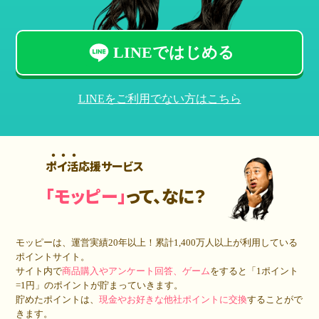
LINEではじめる
LINEをご利用でない方はこちら
ポイ活応援サービス
「モッピー」
って、なに？
モッピーは、運営実績20年以上！累計
1,400万人
以上が利用している
ポイントサイト。
サイト内で
商品購入やアンケート回答、ゲーム
をすると「1ポイント
=1円」のポイントが貯まっていきます。
貯めたポイントは、
現金やお好きな他社ポイントに交換
することがで
きます。