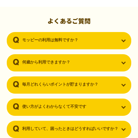
初心者でも10,000ポイント！無料なのにポイントが
貯まる
（30代・男性）
よくあるご質問
クレジットカードを作りたいと思い、色々検索をしていた時にモッピ
ーを知りました。クレジットカードを発行するだけでポイントが貯ま
モッピーの利用は無料ですか？
るならと無料登録して、クレジットカードの発行やアプリダウンロー
ドなど無料のコンテンツのみを利用したところ…なんと、たった一ヶ
月で10,000ポイントを貯めることができました！最初は半信半疑で始
めたモッピーですが、今では空いた時間でポイ活しちゃってます！
何歳から利用できますか？
毎月どれくらいポイントが貯まりますか？
使い方がよくわからなくて不安です
利用していて、困ったときはどうすればいいですか？