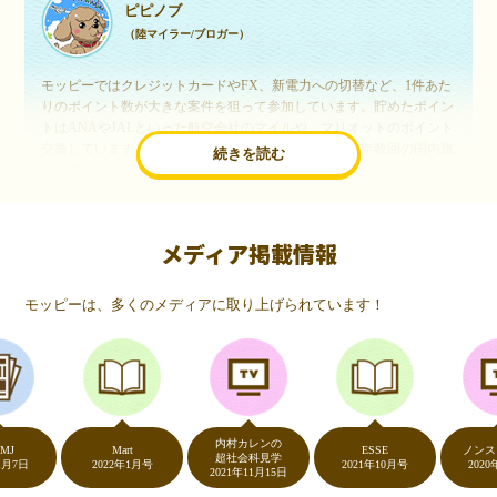
ピピノブ
（陸マイラー/ブロガー）
モッピーではクレジットカードやFX、新電力への切替など、1件あた
りのポイント数が大きな案件を狙って参加しています。貯めたポイン
トはANAやJALといった航空会社のマイルや、マリオットのポイント
交換しています。このようにすることで、ほぼ無料で年数回の国内旅
続きを読む
行や海外旅行を実現しています。モッピーは陸マイラーや旅行好きに
は欠かせないポイントサイトですね。
メディア掲載情報
いつものネットショッピングが、モッピーでお得
に
モッピーは、多くのメディアに取り上げられています！
（20代・女性）
友達に勧められてモッピーをはじめました。空いた時間にスマホで買
い物をすることが多いのですが、モッピーを経由するだけでショップ
のポイントとモッピーのポイントが二重で貯まることを知り、ビック
リ…！いつものネットショッピングをモッピーを経由するだけでポイ
ントが貯まるなんて…もっと早く教えてほしかった～！貯まったポイ
内村カレンの
ントはギフト券に交換して、プチ贅沢を楽しんでます♪
Mart
ESSE
ノンストッ
超社会科見学
2022年1月号
2021年10月号
2020年5月7
2021年11月15日