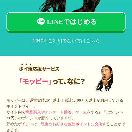
LINEではじめる
LINEをご利用でない方はこちら
ポイ活応援サービス
「モッピー」
って、なに？
モッピーは、運営実績20年以上！累計
1,400万人
以上が利用している
ポイントサイト。
サイト内で
商品購入やアンケート回答、ゲーム
をすると「1ポイント
=1円」のポイントが貯まっていきます。
貯めたポイントは、
現金やお好きな他社ポイントに交換
することがで
きます。