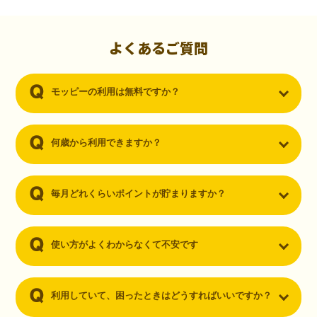
初心者でも10,000ポイント！無料なのにポイントが
貯まる
（30代・男性）
よくあるご質問
クレジットカードを作りたいと思い、色々検索をしていた時にモッピ
ーを知りました。クレジットカードを発行するだけでポイントが貯ま
モッピーの利用は無料ですか？
るならと無料登録して、クレジットカードの発行やアプリダウンロー
ドなど無料のコンテンツのみを利用したところ…なんと、たった一ヶ
月で10,000ポイントを貯めることができました！最初は半信半疑で始
めたモッピーですが、今では空いた時間でポイ活しちゃってます！
何歳から利用できますか？
毎月どれくらいポイントが貯まりますか？
使い方がよくわからなくて不安です
利用していて、困ったときはどうすればいいですか？