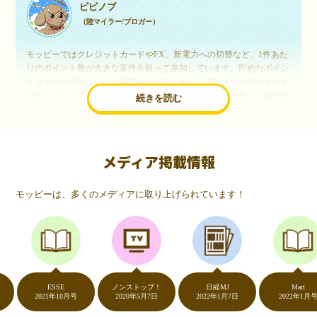
ピピノブ
（陸マイラー/ブロガー）
モッピーではクレジットカードやFX、新電力への切替など、1件あた
りのポイント数が大きな案件を狙って参加しています。貯めたポイン
トはANAやJALといった航空会社のマイルや、マリオットのポイント
交換しています。このようにすることで、ほぼ無料で年数回の国内旅
続きを読む
行や海外旅行を実現しています。モッピーは陸マイラーや旅行好きに
は欠かせないポイントサイトですね。
メディア掲載情報
いつものネットショッピングが、モッピーでお得
に
モッピーは、多くのメディアに取り上げられています！
（20代・女性）
友達に勧められてモッピーをはじめました。空いた時間にスマホで買
い物をすることが多いのですが、モッピーを経由するだけでショップ
のポイントとモッピーのポイントが二重で貯まることを知り、ビック
リ…！いつものネットショッピングをモッピーを経由するだけでポイ
ントが貯まるなんて…もっと早く教えてほしかった～！貯まったポイ
ントはギフト券に交換して、プチ贅沢を楽しんでます♪
ESSE
ノンストップ！
日経MJ
Mart
2021年10月号
2020年5月7日
2022年1月7日
2022年1月号