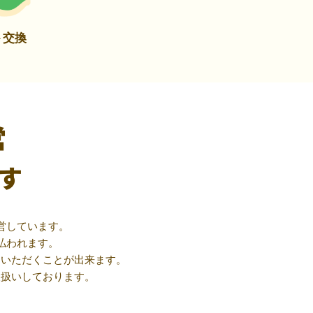
ト交換
営
す
営しています。
払われます。
用いただくことが出来ます。
取扱いしております。