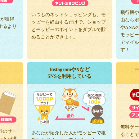
、
飛行機や
いつものネットショッピングも、モ
トが獲得
由ならポ
ッピーを経由するだけで、ショップ
するより
やANA
とモッピーのポイントをダブルで貯
モッピー
めることができます。
でマイル
す！
InstagramやXなど
SNSを利用している
無料ゲー
料のサー
あなたが紹介した人がモッピーで獲
ることで
ントが獲