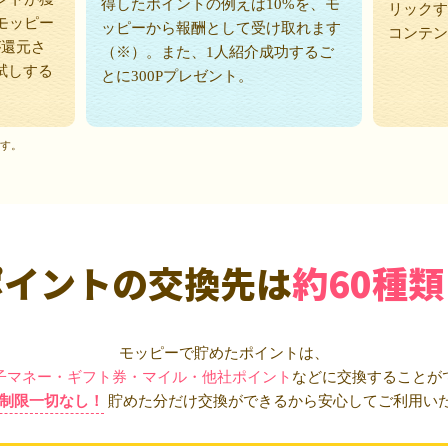
得したポイントの例えば10%を、モ
リックす
モッピー
ッピーから報酬として受け取れます
コンテン
が還元さ
（※）。また、1人紹介成功するご
試しする
とに300Pプレゼント。
ます。
ポイントの交換先は
約60種類
モッピーで貯めたポイントは、
子マネー・ギフト券・マイル・他社ポイント
などに交換することが
制限一切なし！
貯めた分だけ交換ができるから安心してご利用い