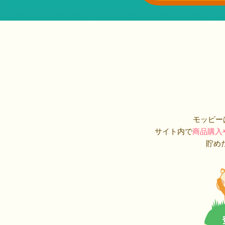
モッピー
サイト内で
商品購入
貯め