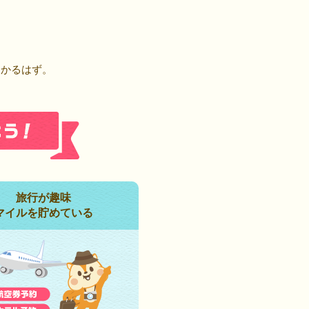
！
つかるはず。
旅行が趣味
マイルを貯めている