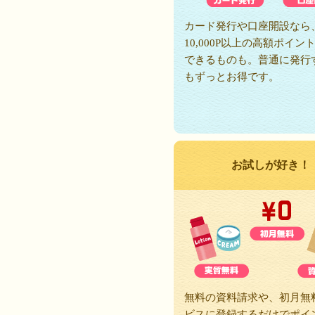
カード発行や口座開設なら
10,000P以上の高額ポイン
できるものも。普通に発行
もずっとお得です。
お試しが好き！
無料の資料請求や、初月無
ビスに登録するだけでポイ