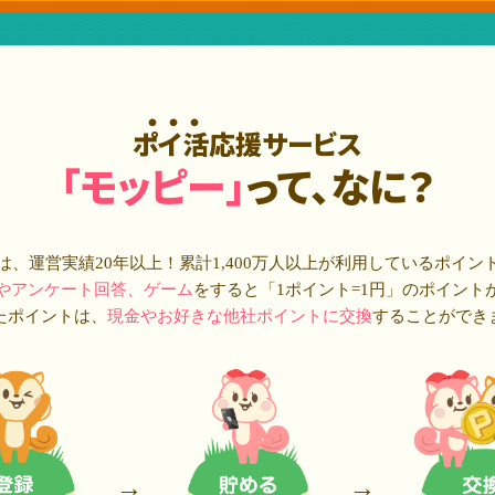
ポイ活応援サービス
「モッピー」
って、なに？
は、運営実績20年以上！累計
1,400万人
以上が利用しているポイン
やアンケート回答、ゲーム
をすると「1ポイント=1円」のポイント
たポイントは、
現金やお好きな他社ポイントに交換
することができ