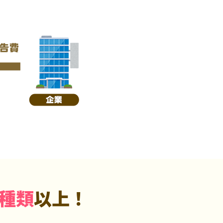
5種類
以上！