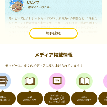
ピピノブ
（陸マイラー/ブロガー）
モッピーではクレジットカードやFX、新電力への切替など、1件あた
りのポイント数が大きな案件を狙って参加しています。貯めたポイン
トはANAやJALといった航空会社のマイルや、マリオットのポイント
交換しています。このようにすることで、ほぼ無料で年数回の国内旅
続きを読む
行や海外旅行を実現しています。モッピーは陸マイラーや旅行好きに
は欠かせないポイントサイトですね。
メディア掲載情報
いつものネットショッピングが、モッピーでお得
に
モッピーは、多くのメディアに取り上げられています！
（20代・女性）
友達に勧められてモッピーをはじめました。空いた時間にスマホで買
い物をすることが多いのですが、モッピーを経由するだけでショップ
のポイントとモッピーのポイントが二重で貯まることを知り、ビック
リ…！いつものネットショッピングをモッピーを経由するだけでポイ
ントが貯まるなんて…もっと早く教えてほしかった～！貯まったポイ
内村カレンの
ントはギフト券に交換して、プチ贅沢を楽しんでます♪
Mart
ESSE
ノンスト
超社会科見学
7日
2022年1月号
2021年10月号
2020年5
2021年11月15日