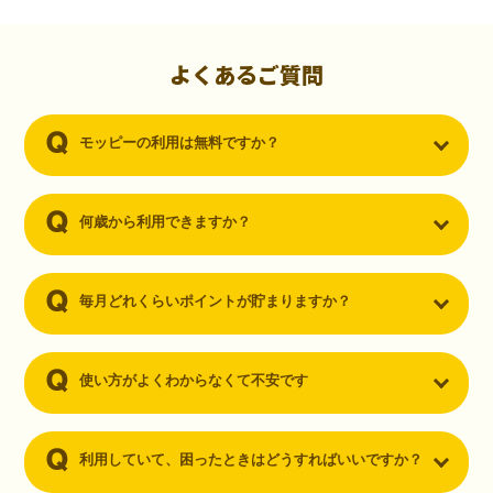
初心者でも10,000ポイント！無料なのにポイントが
貯まる
（30代・男性）
よくあるご質問
クレジットカードを作りたいと思い、色々検索をしていた時にモッピ
ーを知りました。クレジットカードを発行するだけでポイントが貯ま
モッピーの利用は無料ですか？
るならと無料登録して、クレジットカードの発行やアプリダウンロー
ドなど無料のコンテンツのみを利用したところ…なんと、たった一ヶ
月で10,000ポイントを貯めることができました！最初は半信半疑で始
めたモッピーですが、今では空いた時間でポイ活しちゃってます！
何歳から利用できますか？
毎月どれくらいポイントが貯まりますか？
使い方がよくわからなくて不安です
利用していて、困ったときはどうすればいいですか？