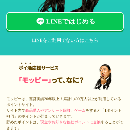
LINEではじめる
LINEをご利用でない方はこちら
ポイ活応援サービス
「モッピー」
って、なに？
モッピーは、運営実績20年以上！累計
1,400万人
以上が利用している
ポイントサイト。
サイト内で
商品購入やアンケート回答、ゲーム
をすると「1ポイント
=1円」のポイントが貯まっていきます。
貯めたポイントは、
現金やお好きな他社ポイントに交換
することがで
きます。