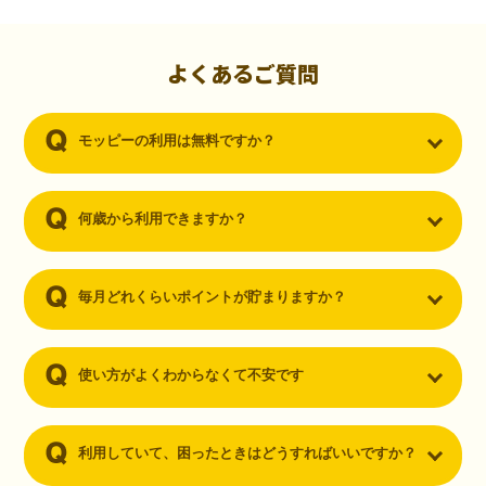
初心者でも10,000ポイント！無料なのにポイントが
貯まる
（30代・男性）
よくあるご質問
クレジットカードを作りたいと思い、色々検索をしていた時にモッピ
ーを知りました。クレジットカードを発行するだけでポイントが貯ま
モッピーの利用は無料ですか？
るならと無料登録して、クレジットカードの発行やアプリダウンロー
ドなど無料のコンテンツのみを利用したところ…なんと、たった一ヶ
月で10,000ポイントを貯めることができました！最初は半信半疑で始
めたモッピーですが、今では空いた時間でポイ活しちゃってます！
何歳から利用できますか？
毎月どれくらいポイントが貯まりますか？
使い方がよくわからなくて不安です
利用していて、困ったときはどうすればいいですか？