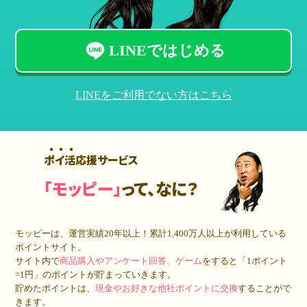
LINEではじめる
LINEをご利用でない方はこちら
ポイ活応援サービス
「モッピー」
って、なに？
モッピーは、運営実績20年以上！累計
1,400万人
以上が利用している
ポイントサイト。
サイト内で
商品購入やアンケート回答、ゲーム
をすると「1ポイント
=1円」のポイントが貯まっていきます。
貯めたポイントは、
現金やお好きな他社ポイントに交換
することがで
きます。