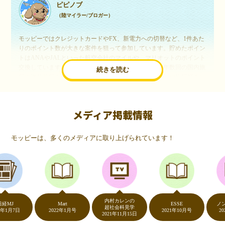
ピピノブ
（陸マイラー/ブロガー）
モッピーではクレジットカードやFX、新電力への切替など、1件あた
りのポイント数が大きな案件を狙って参加しています。貯めたポイン
トはANAやJALといった航空会社のマイルや、マリオットのポイント
交換しています。このようにすることで、ほぼ無料で年数回の国内旅
続きを読む
行や海外旅行を実現しています。モッピーは陸マイラーや旅行好きに
は欠かせないポイントサイトですね。
メディア掲載情報
いつものネットショッピングが、モッピーでお得
に
モッピーは、多くのメディアに取り上げられています！
（20代・女性）
友達に勧められてモッピーをはじめました。空いた時間にスマホで買
い物をすることが多いのですが、モッピーを経由するだけでショップ
のポイントとモッピーのポイントが二重で貯まることを知り、ビック
リ…！いつものネットショッピングをモッピーを経由するだけでポイ
ントが貯まるなんて…もっと早く教えてほしかった～！貯まったポイ
内村カレンの
ントはギフト券に交換して、プチ贅沢を楽しんでます♪
J
Mart
ESSE
ノンスト
超社会科見学
月7日
2022年1月号
2021年10月号
2020年
2021年11月15日