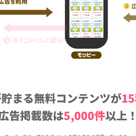
が貯まる無料コンテンツが
1
広告掲載数は
5,000件
以上