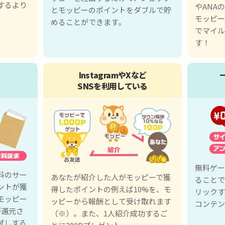
するより
やANA
とモッピーのポイントをダブルで貯
モッピー
めることができます。
でマイル
す！
InstagramやXなど
SNSを利用している
無料ゲー
料のサー
あなたが紹介した人がモッピーで獲
ることで
ントが獲
得したポイントの例えば10%を、モ
リックす
モッピー
ッピーから報酬として受け取れます
コンテン
が還元さ
（※）。また、1人紹介成功するご
試しする