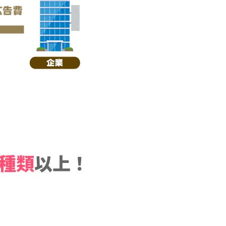
5種類
以上！
！