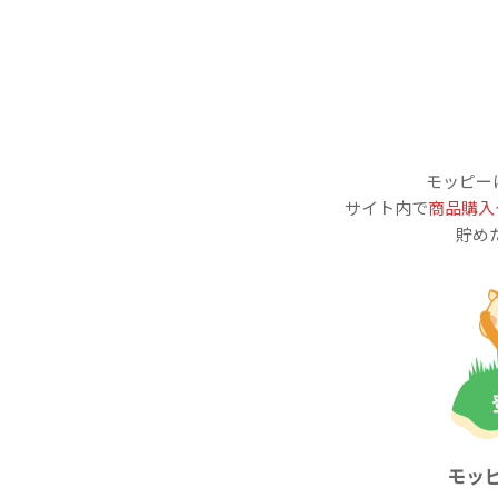
モッピー
サイト内で
商品購入
貯め
モッ