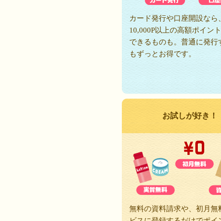
カード発行や口座開設なら
10,000P以上の高額ポイン
できるものも。普通に発行
もずっとお得です。
お試しが好き！
無料の資料請求や、初月無
ビスに登録するだけでポイ