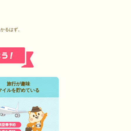
！
つかるはず。
旅行が趣味
マイルを貯めている