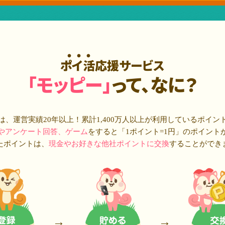
ポイ活応援サービス
「モッピー」
って、なに？
は、運営実績20年以上！累計
1,400万人
以上が利用しているポイン
やアンケート回答、ゲーム
をすると「1ポイント=1円」のポイント
たポイントは、
現金やお好きな他社ポイントに交換
することができ