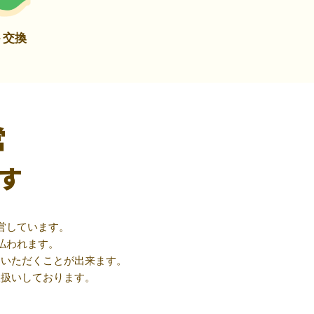
ト交換
営
す
営しています。
払われます。
用いただくことが出来ます。
取扱いしております。