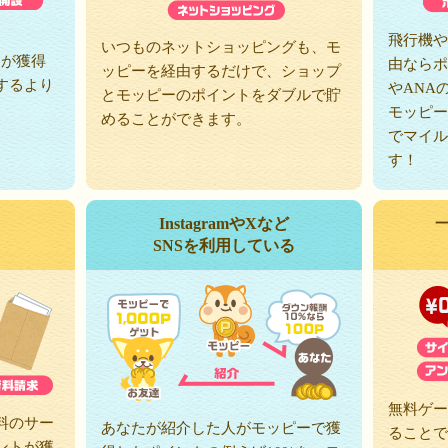
、
飛行機や
いつものネットショッピングも、モ
トが獲得
由ならポ
ッピーを経由するだけで、ショップ
するより
やANA
とモッピーのポイントをダブルで貯
モッピー
めることができます。
でマイル
す！
InstagramやXなど
SNSを利用している
無料ゲー
料のサー
あなたが紹介した人がモッピーで獲
ることで
ントが獲