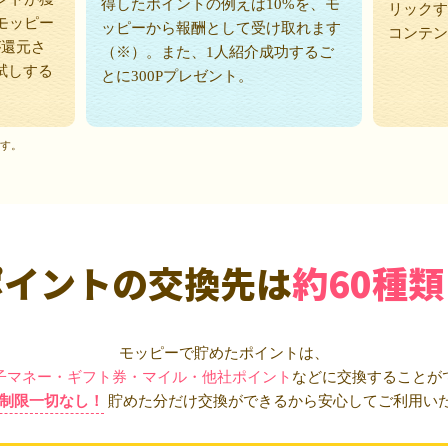
得したポイントの例えば10%を、モ
リックす
モッピー
ッピーから報酬として受け取れます
コンテン
が還元さ
（※）。また、1人紹介成功するご
試しする
とに300Pプレゼント。
ます。
ポイントの交換先は
約60種類
モッピーで貯めたポイントは、
子マネー・ギフト券・マイル・他社ポイント
などに交換することが
制限一切なし！
貯めた分だけ交換ができるから安心してご利用い