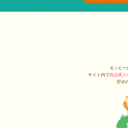
モッピー
サイト内で
商品購入
貯め