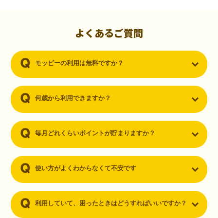
初心者でも10,000ポイント！無料なのにポイントが
貯まる
（30代・男性）
よくあるご質問
クレジットカードを作りたいと思い、色々検索をしていた時にモッピ
ーを知りました。クレジットカードを発行するだけでポイントが貯ま
モッピーの利用は無料ですか？
るならと無料登録して、クレジットカードの発行やアプリダウンロー
ドなど無料のコンテンツのみを利用したところ…なんと、たった一ヶ
月で10,000ポイントを貯めることができました！最初は半信半疑で始
めたモッピーですが、今では空いた時間でポイ活しちゃってます！
何歳から利用できますか？
毎月どれくらいポイントが貯まりますか？
使い方がよくわからなくて不安です
利用していて、困ったときはどうすればいいですか？