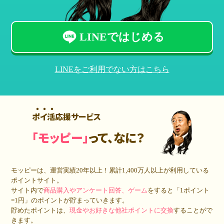
LINEではじめる
LINEをご利用でない方はこちら
ポイ活応援サービス
「モッピー」
って、なに？
モッピーは、運営実績20年以上！累計
1,400万人
以上が利用している
ポイントサイト。
サイト内で
商品購入やアンケート回答、ゲーム
をすると「1ポイント
=1円」のポイントが貯まっていきます。
貯めたポイントは、
現金やお好きな他社ポイントに交換
することがで
きます。