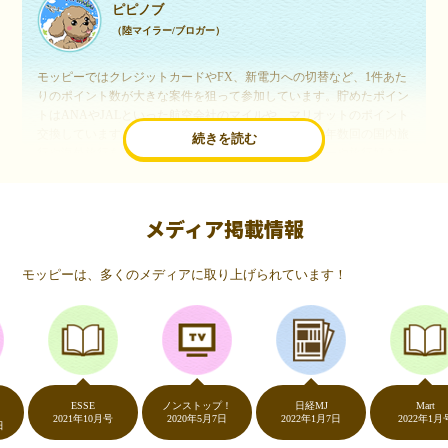
ピピノブ
（陸マイラー/ブロガー）
モッピーではクレジットカードやFX、新電力への切替など、1件あた
りのポイント数が大きな案件を狙って参加しています。貯めたポイン
トはANAやJALといった航空会社のマイルや、マリオットのポイント
交換しています。このようにすることで、ほぼ無料で年数回の国内旅
続きを読む
行や海外旅行を実現しています。モッピーは陸マイラーや旅行好きに
は欠かせないポイントサイトですね。
メディア掲載情報
いつものネットショッピングが、モッピーでお得
に
モッピーは、多くのメディアに取り上げられています！
（20代・女性）
友達に勧められてモッピーをはじめました。空いた時間にスマホで買
い物をすることが多いのですが、モッピーを経由するだけでショップ
のポイントとモッピーのポイントが二重で貯まることを知り、ビック
リ…！いつものネットショッピングをモッピーを経由するだけでポイ
ントが貯まるなんて…もっと早く教えてほしかった～！貯まったポイ
ントはギフト券に交換して、プチ贅沢を楽しんでます♪
ESSE
ノンストップ！
日経MJ
Mart
2021年10月号
2020年5月7日
2022年1月7日
2022年1月号