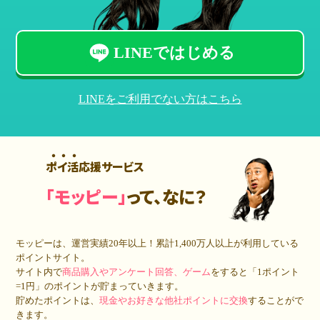
LINEではじめる
LINEをご利用でない方はこちら
ポイ活応援サービス
「モッピー」
って、なに？
モッピーは、運営実績20年以上！累計
1,400万人
以上が利用している
ポイントサイト。
サイト内で
商品購入やアンケート回答、ゲーム
をすると「1ポイント
=1円」のポイントが貯まっていきます。
貯めたポイントは、
現金やお好きな他社ポイントに交換
することがで
きます。