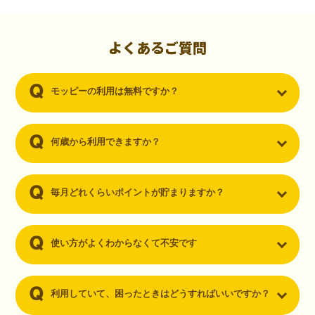
初心者でも10,000ポイント！無料なのにポイントが
貯まる
（30代・男性）
よくあるご質問
クレジットカードを作りたいと思い、色々検索をしていた時にモッピ
ーを知りました。クレジットカードを発行するだけでポイントが貯ま
モッピーの利用は無料ですか？
るならと無料登録して、クレジットカードの発行やアプリダウンロー
ドなど無料のコンテンツのみを利用したところ…なんと、たった一ヶ
月で10,000ポイントを貯めることができました！最初は半信半疑で始
めたモッピーですが、今では空いた時間でポイ活しちゃってます！
何歳から利用できますか？
毎月どれくらいポイントが貯まりますか？
使い方がよくわからなくて不安です
利用していて、困ったときはどうすればいいですか？