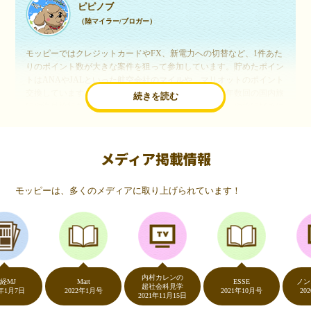
ピピノブ
（陸マイラー/ブロガー）
モッピーではクレジットカードやFX、新電力への切替など、1件あた
りのポイント数が大きな案件を狙って参加しています。貯めたポイン
トはANAやJALといった航空会社のマイルや、マリオットのポイント
交換しています。このようにすることで、ほぼ無料で年数回の国内旅
続きを読む
行や海外旅行を実現しています。モッピーは陸マイラーや旅行好きに
は欠かせないポイントサイトですね。
メディア掲載情報
いつものネットショッピングが、モッピーでお得
に
モッピーは、多くのメディアに取り上げられています！
（20代・女性）
友達に勧められてモッピーをはじめました。空いた時間にスマホで買
い物をすることが多いのですが、モッピーを経由するだけでショップ
のポイントとモッピーのポイントが二重で貯まることを知り、ビック
リ…！いつものネットショッピングをモッピーを経由するだけでポイ
ントが貯まるなんて…もっと早く教えてほしかった～！貯まったポイ
内村カレンの
ントはギフト券に交換して、プチ贅沢を楽しんでます♪
Mart
ESSE
ノンスト
超社会科見学
7日
2022年1月号
2021年10月号
2020年5
2021年11月15日