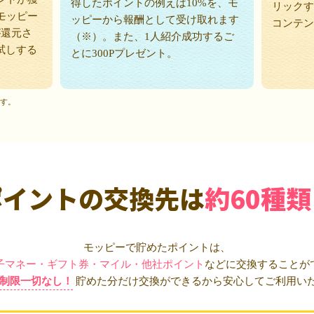
得したポイントの例えば10%を、モ
リックす
モッピー
ッピーから報酬として受け取れます
コンテン
が還元さ
（※）。また、1人紹介成功するご
試しする
とに300Pプレゼント。
ます。
ポイントの交換先は
約60種類
モッピーで貯めたポイントは、
子マネー・ギフト券・マイル・他社ポイント
などに交換することが
制限一切なし！
貯めた分だけ交換ができるから安心してご利用い