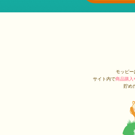
モッピー
サイト内で
商品購入
貯め