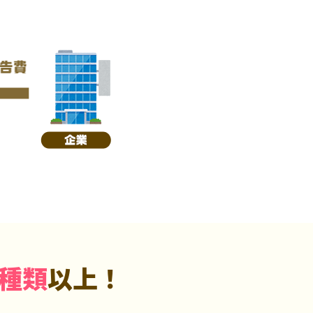
5種類
以上！