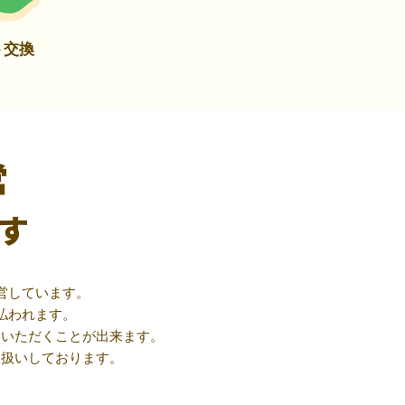
ト交換
営
す
営しています。
払われます。
用いただくことが出来ます。
取扱いしております。