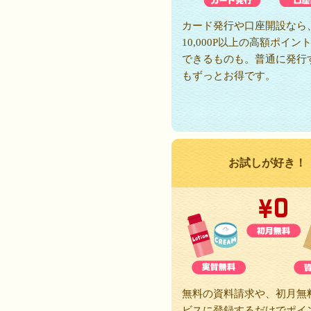
カード発行や口座開設なら
10,000P以上の高額ポイン
できるものも。普通に発行
もずっとお得です。
お試しが好き！
無料の資料請求や、初月無
ビスに登録するだけでポイ