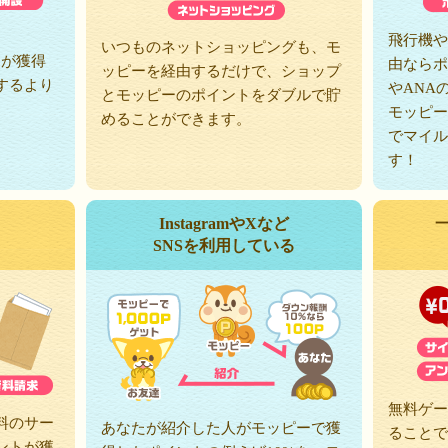
、
飛行機や
いつものネットショッピングも、モ
トが獲得
由ならポ
ッピーを経由するだけで、ショップ
するより
やANA
とモッピーのポイントをダブルで貯
モッピー
めることができます。
でマイル
す！
InstagramやXなど
SNSを利用している
無料ゲー
料のサー
あなたが紹介した人がモッピーで獲
ることで
ントが獲