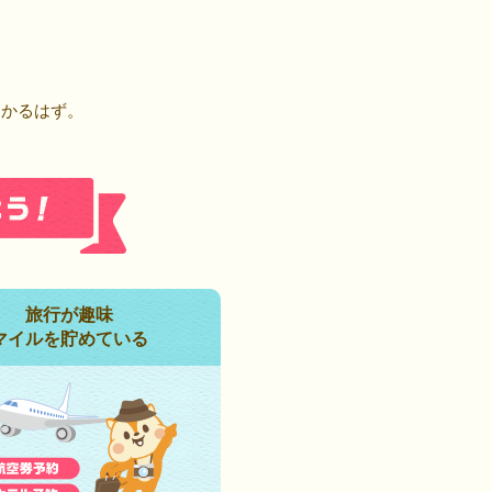
！
つかるはず。
旅行が趣味
マイルを貯めている