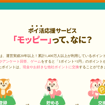
ポイ活応援サービス
「モッピー」
って、なに？
は、運営実績20年以上！累計
1,400万人
以上が利用しているポイン
やアンケート回答、ゲーム
をすると「1ポイント=1円」のポイント
たポイントは、
現金やお好きな他社ポイントに交換
することができ