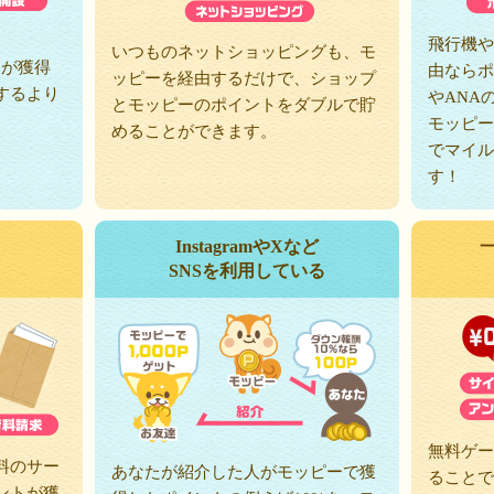
、
飛行機や
いつものネットショッピングも、モ
トが獲得
由ならポ
ッピーを経由するだけで、ショップ
するより
やANA
とモッピーのポイントをダブルで貯
モッピー
めることができます。
でマイル
す！
InstagramやXなど
SNSを利用している
無料ゲー
料のサー
あなたが紹介した人がモッピーで獲
ることで
ントが獲