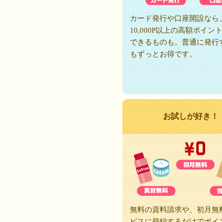
カード発行や口座開設なら
10,000P以上の高額ポイン
できるものも。普通に発行
もずっとお得です。
お試しが好き！
無料の資料請求や、初月無
ビスに登録するだけでポイ