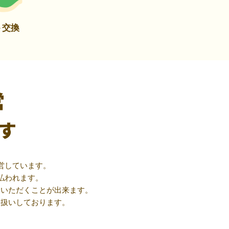
ト交換
営
す
営しています。
払われます。
用いただくことが出来ます。
取扱いしております。