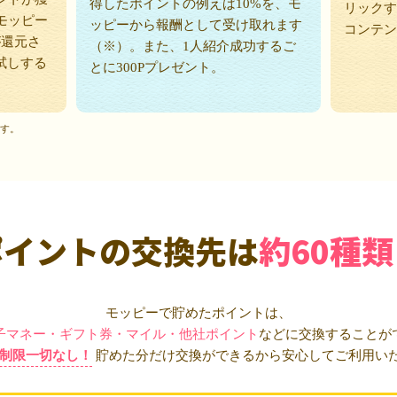
得したポイントの例えば10%を、モ
リックす
モッピー
ッピーから報酬として受け取れます
コンテン
が還元さ
（※）。また、1人紹介成功するご
試しする
とに300Pプレゼント。
ます。
ポイントの交換先は
約60種類
モッピーで貯めたポイントは、
子マネー・ギフト券・マイル・他社ポイント
などに交換することが
制限一切なし！
貯めた分だけ交換ができるから安心してご利用い