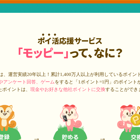
ポイ活応援サービス
「モッピー」
って、なに？
は、運営実績20年以上！累計
1,400万人
以上が利用しているポイン
やアンケート回答、ゲーム
をすると「1ポイント=1円」のポイント
たポイントは、
現金やお好きな他社ポイントに交換
することができ