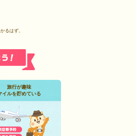
！
つかるはず。
旅行が趣味
マイルを貯めている