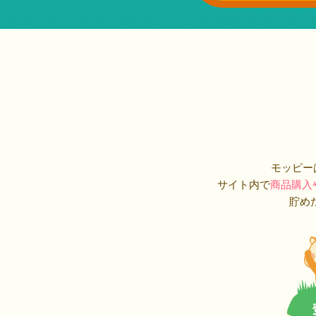
モッピー
サイト内で
商品購入
貯め