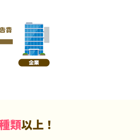
5種類
以上！