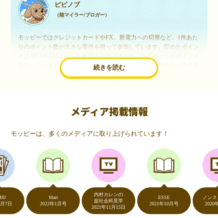
ピピノブ
（陸マイラー/ブロガー）
モッピーではクレジットカードやFX、新電力への切替など、1件あた
りのポイント数が大きな案件を狙って参加しています。貯めたポイン
トはANAやJALといった航空会社のマイルや、マリオットのポイント
交換しています。このようにすることで、ほぼ無料で年数回の国内旅
続きを読む
行や海外旅行を実現しています。モッピーは陸マイラーや旅行好きに
は欠かせないポイントサイトですね。
メディア掲載情報
いつものネットショッピングが、モッピーでお得
に
モッピーは、多くのメディアに取り上げられています！
（20代・女性）
友達に勧められてモッピーをはじめました。空いた時間にスマホで買
い物をすることが多いのですが、モッピーを経由するだけでショップ
のポイントとモッピーのポイントが二重で貯まることを知り、ビック
リ…！いつものネットショッピングをモッピーを経由するだけでポイ
ントが貯まるなんて…もっと早く教えてほしかった～！貯まったポイ
内村カレンの
ントはギフト券に交換して、プチ贅沢を楽しんでます♪
Mart
ESSE
ノンストッ
超社会科見学
2022年1月号
2021年10月号
2020年5月7
2021年11月15日