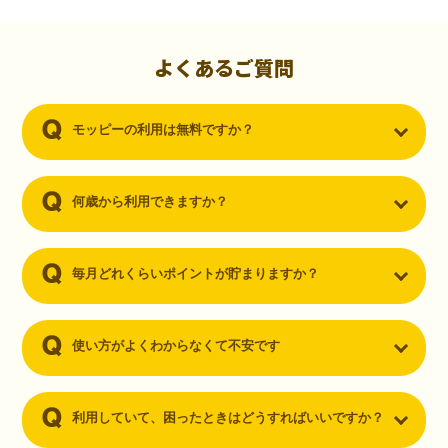
初心者でも10,000ポイント！無料なのにポイントが
貯まる
（30代・男性）
よくあるご質問
クレジットカードを作りたいと思い、色々検索をしていた時にモッピ
ーを知りました。クレジットカードを発行するだけでポイントが貯ま
モッピーの利用は無料ですか？
るならと無料登録して、クレジットカードの発行やアプリダウンロー
ドなど無料のコンテンツのみを利用したところ…なんと、たった一ヶ
月で10,000ポイントを貯めることができました！最初は半信半疑で始
めたモッピーですが、今では空いた時間でポイ活しちゃってます！
何歳から利用できますか？
毎月どれくらいポイントが貯まりますか？
使い方がよくわからなくて不安です
利用していて、困ったときはどうすればいいですか？