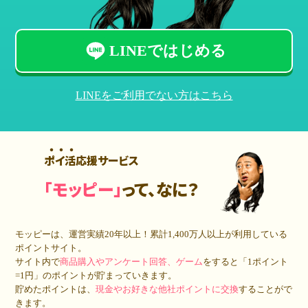
LINEではじめる
LINEをご利用でない方はこちら
ポイ活応援サービス
「モッピー」
って、なに？
モッピーは、運営実績20年以上！累計
1,400万人
以上が利用している
ポイントサイト。
サイト内で
商品購入やアンケート回答、ゲーム
をすると「1ポイント
=1円」のポイントが貯まっていきます。
貯めたポイントは、
現金やお好きな他社ポイントに交換
することがで
きます。