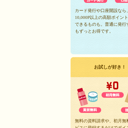
カード発行や口座開設なら
10,000P以上の高額ポイン
できるものも。普通に発行
もずっとお得です。
お試しが好き！
無料の資料請求や、初月無
ビスに登録するだけでポイ