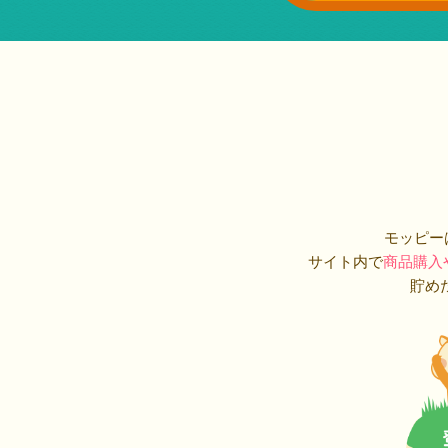
モッピー
サイト内で
商品購入
貯め