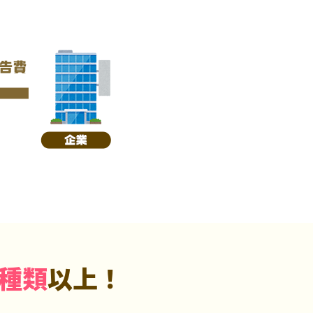
5種類
以上！