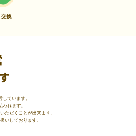
ト交換
営
す
営しています。
払われます。
用いただくことが出来ます。
取扱いしております。