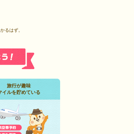
！
つかるはず。
旅行が趣味
マイルを貯めている