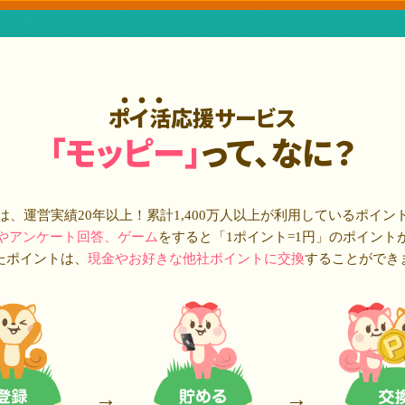
ポイ活応援サービス
「モッピー」
って、なに？
は、運営実績20年以上！累計
1,400万人
以上が利用しているポイン
やアンケート回答、ゲーム
をすると「1ポイント=1円」のポイント
たポイントは、
現金やお好きな他社ポイントに交換
することができ