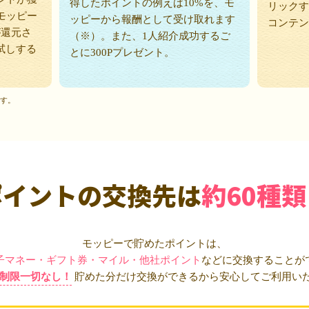
得したポイントの例えば10%を、モ
リックす
モッピー
ッピーから報酬として受け取れます
コンテン
が還元さ
（※）。また、1人紹介成功するご
試しする
とに300Pプレゼント。
ます。
ポイントの交換先は
約60種類
モッピーで貯めたポイントは、
子マネー・ギフト券・マイル・他社ポイント
などに交換することが
制限一切なし！
貯めた分だけ交換ができるから安心してご利用い