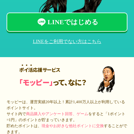
LINEではじめる
LINEをご利用でない方はこちら
ポイ活応援サービス
「モッピー」
って、なに？
モッピーは、運営実績20年以上！累計
1,400万人
以上が利用している
ポイントサイト。
サイト内で
商品購入やアンケート回答、ゲーム
をすると「1ポイント
=1円」のポイントが貯まっていきます。
貯めたポイントは、
現金やお好きな他社ポイントに交換
することがで
きます。