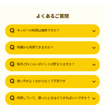
初心者でも10,000ポイント！無料なのにポイントが
貯まる
（30代・男性）
よくあるご質問
クレジットカードを作りたいと思い、色々検索をしていた時にモッピ
ーを知りました。クレジットカードを発行するだけでポイントが貯ま
モッピーの利用は無料ですか？
るならと無料登録して、クレジットカードの発行やアプリダウンロー
ドなど無料のコンテンツのみを利用したところ…なんと、たった一ヶ
月で10,000ポイントを貯めることができました！最初は半信半疑で始
めたモッピーですが、今では空いた時間でポイ活しちゃってます！
何歳から利用できますか？
毎月どれくらいポイントが貯まりますか？
使い方がよくわからなくて不安です
利用していて、困ったときはどうすればいいですか？