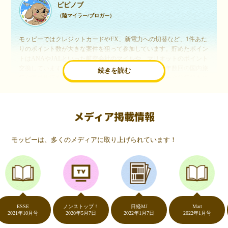
ピピノブ
（陸マイラー/ブロガー）
モッピーではクレジットカードやFX、新電力への切替など、1件あた
りのポイント数が大きな案件を狙って参加しています。貯めたポイン
トはANAやJALといった航空会社のマイルや、マリオットのポイント
交換しています。このようにすることで、ほぼ無料で年数回の国内旅
続きを読む
行や海外旅行を実現しています。モッピーは陸マイラーや旅行好きに
は欠かせないポイントサイトですね。
メディア掲載情報
いつものネットショッピングが、モッピーでお得
に
モッピーは、多くのメディアに取り上げられています！
（20代・女性）
友達に勧められてモッピーをはじめました。空いた時間にスマホで買
い物をすることが多いのですが、モッピーを経由するだけでショップ
のポイントとモッピーのポイントが二重で貯まることを知り、ビック
リ…！いつものネットショッピングをモッピーを経由するだけでポイ
ントが貯まるなんて…もっと早く教えてほしかった～！貯まったポイ
ントはギフト券に交換して、プチ贅沢を楽しんでます♪
ESSE
ノンストップ！
日経MJ
Mart
21年10月号
2020年5月7日
2022年1月7日
2022年1月号
2