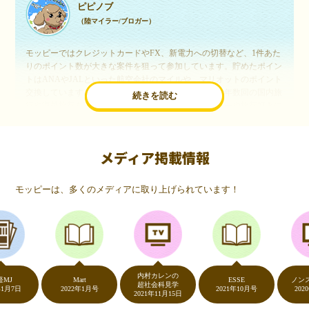
ピピノブ
（陸マイラー/ブロガー）
モッピーではクレジットカードやFX、新電力への切替など、1件あた
りのポイント数が大きな案件を狙って参加しています。貯めたポイン
トはANAやJALといった航空会社のマイルや、マリオットのポイント
交換しています。このようにすることで、ほぼ無料で年数回の国内旅
続きを読む
行や海外旅行を実現しています。モッピーは陸マイラーや旅行好きに
は欠かせないポイントサイトですね。
メディア掲載情報
いつものネットショッピングが、モッピーでお得
に
モッピーは、多くのメディアに取り上げられています！
（20代・女性）
友達に勧められてモッピーをはじめました。空いた時間にスマホで買
い物をすることが多いのですが、モッピーを経由するだけでショップ
のポイントとモッピーのポイントが二重で貯まることを知り、ビック
リ…！いつものネットショッピングをモッピーを経由するだけでポイ
ントが貯まるなんて…もっと早く教えてほしかった～！貯まったポイ
内村カレンの
ントはギフト券に交換して、プチ贅沢を楽しんでます♪
Mart
ESSE
ノンストッ
超社会科見学
2022年1月号
2021年10月号
2020年5月7
2021年11月15日