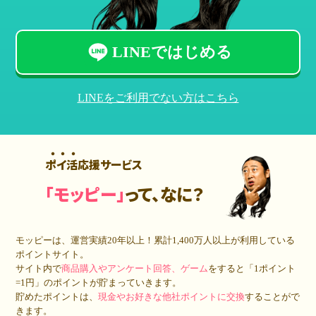
LINEではじめる
LINEをご利用でない方はこちら
ポイ活応援サービス
「モッピー」
って、なに？
モッピーは、運営実績20年以上！累計
1,400万人
以上が利用している
ポイントサイト。
サイト内で
商品購入やアンケート回答、ゲーム
をすると「1ポイント
=1円」のポイントが貯まっていきます。
貯めたポイントは、
現金やお好きな他社ポイントに交換
することがで
きます。