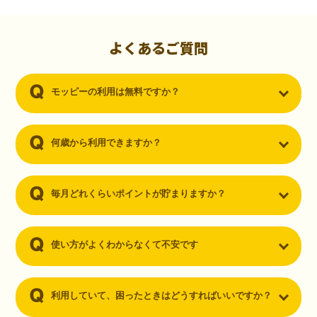
初心者でも10,000ポイント！無料なのにポイントが
貯まる
（30代・男性）
よくあるご質問
クレジットカードを作りたいと思い、色々検索をしていた時にモッピ
ーを知りました。クレジットカードを発行するだけでポイントが貯ま
モッピーの利用は無料ですか？
るならと無料登録して、クレジットカードの発行やアプリダウンロー
ドなど無料のコンテンツのみを利用したところ…なんと、たった一ヶ
月で10,000ポイントを貯めることができました！最初は半信半疑で始
めたモッピーですが、今では空いた時間でポイ活しちゃってます！
何歳から利用できますか？
毎月どれくらいポイントが貯まりますか？
使い方がよくわからなくて不安です
利用していて、困ったときはどうすればいいですか？