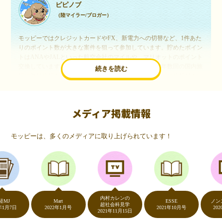
ピピノブ
（陸マイラー/ブロガー）
モッピーではクレジットカードやFX、新電力への切替など、1件あた
りのポイント数が大きな案件を狙って参加しています。貯めたポイン
トはANAやJALといった航空会社のマイルや、マリオットのポイント
交換しています。このようにすることで、ほぼ無料で年数回の国内旅
続きを読む
行や海外旅行を実現しています。モッピーは陸マイラーや旅行好きに
は欠かせないポイントサイトですね。
メディア掲載情報
いつものネットショッピングが、モッピーでお得
に
モッピーは、多くのメディアに取り上げられています！
（20代・女性）
友達に勧められてモッピーをはじめました。空いた時間にスマホで買
い物をすることが多いのですが、モッピーを経由するだけでショップ
のポイントとモッピーのポイントが二重で貯まることを知り、ビック
リ…！いつものネットショッピングをモッピーを経由するだけでポイ
ントが貯まるなんて…もっと早く教えてほしかった～！貯まったポイ
内村カレンの
ントはギフト券に交換して、プチ贅沢を楽しんでます♪
Mart
ESSE
ノンスト
超社会科見学
7日
2022年1月号
2021年10月号
2020年5
2021年11月15日