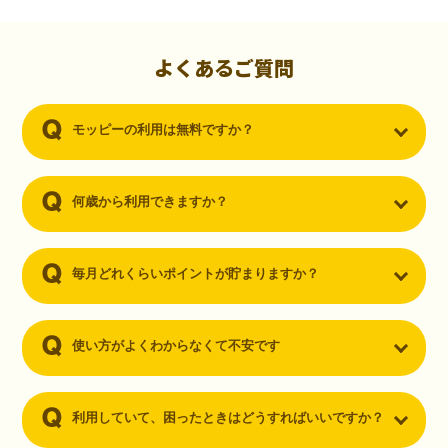
初心者でも10,000ポイント！無料なのにポイントが
貯まる
（30代・男性）
よくあるご質問
クレジットカードを作りたいと思い、色々検索をしていた時にモッピ
ーを知りました。クレジットカードを発行するだけでポイントが貯ま
モッピーの利用は無料ですか？
るならと無料登録して、クレジットカードの発行やアプリダウンロー
ドなど無料のコンテンツのみを利用したところ…なんと、たった一ヶ
月で10,000ポイントを貯めることができました！最初は半信半疑で始
めたモッピーですが、今では空いた時間でポイ活しちゃってます！
何歳から利用できますか？
毎月どれくらいポイントが貯まりますか？
使い方がよくわからなくて不安です
利用していて、困ったときはどうすればいいですか？