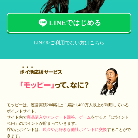
LINEではじめる
LINEをご利用でない方はこちら
ポイ活応援サービス
「モッピー」
って、なに？
モッピーは、運営実績20年以上！累計
1,400万人
以上が利用している
ポイントサイト。
サイト内で
商品購入やアンケート回答、ゲーム
をすると「1ポイント
=1円」のポイントが貯まっていきます。
貯めたポイントは、
現金やお好きな他社ポイントに交換
することがで
きます。