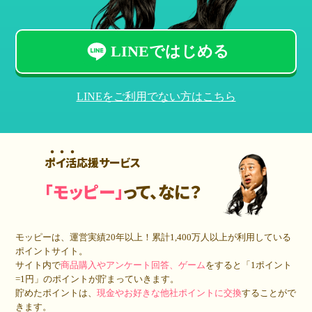
LINEではじめる
LINEをご利用でない方はこちら
ポイ活応援サービス
「モッピー」
って、なに？
モッピーは、運営実績20年以上！累計
1,400万人
以上が利用している
ポイントサイト。
サイト内で
商品購入やアンケート回答、ゲーム
をすると「1ポイント
=1円」のポイントが貯まっていきます。
貯めたポイントは、
現金やお好きな他社ポイントに交換
することがで
きます。