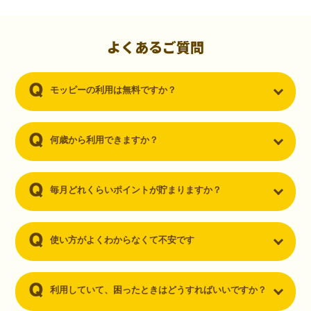
初心者でも10,000ポイント！無料なのにポイントが
貯まる
（30代・男性）
よくあるご質問
クレジットカードを作りたいと思い、色々検索をしていた時にモッピ
ーを知りました。クレジットカードを発行するだけでポイントが貯ま
モッピーの利用は無料ですか？
るならと無料登録して、クレジットカードの発行やアプリダウンロー
ドなど無料のコンテンツのみを利用したところ…なんと、たった一ヶ
月で10,000ポイントを貯めることができました！最初は半信半疑で始
めたモッピーですが、今では空いた時間でポイ活しちゃってます！
何歳から利用できますか？
毎月どれくらいポイントが貯まりますか？
使い方がよくわからなくて不安です
利用していて、困ったときはどうすればいいですか？