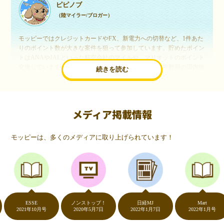
ピピノブ
（陸マイラー/ブロガー）
モッピーではクレジットカードやFX、新電力への切替など、1件あた
りのポイント数が大きな案件を狙って参加しています。貯めたポイン
トはANAやJALといった航空会社のマイルや、マリオットのポイント
交換しています。このようにすることで、ほぼ無料で年数回の国内旅
続きを読む
行や海外旅行を実現しています。モッピーは陸マイラーや旅行好きに
は欠かせないポイントサイトですね。
メディア掲載情報
いつものネットショッピングが、モッピーでお得
に
モッピーは、多くのメディアに取り上げられています！
（20代・女性）
友達に勧められてモッピーをはじめました。空いた時間にスマホで買
い物をすることが多いのですが、モッピーを経由するだけでショップ
のポイントとモッピーのポイントが二重で貯まることを知り、ビック
リ…！いつものネットショッピングをモッピーを経由するだけでポイ
ントが貯まるなんて…もっと早く教えてほしかった～！貯まったポイ
ントはギフト券に交換して、プチ贅沢を楽しんでます♪
ESSE
ノンストップ！
日経MJ
Mart
2021年10月号
2020年5月7日
2022年1月7日
2022年1月号