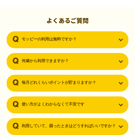
初心者でも10,000ポイント！無料なのにポイントが
貯まる
（30代・男性）
よくあるご質問
クレジットカードを作りたいと思い、色々検索をしていた時にモッピ
ーを知りました。クレジットカードを発行するだけでポイントが貯ま
モッピーの利用は無料ですか？
るならと無料登録して、クレジットカードの発行やアプリダウンロー
ドなど無料のコンテンツのみを利用したところ…なんと、たった一ヶ
月で10,000ポイントを貯めることができました！最初は半信半疑で始
めたモッピーですが、今では空いた時間でポイ活しちゃってます！
何歳から利用できますか？
毎月どれくらいポイントが貯まりますか？
使い方がよくわからなくて不安です
利用していて、困ったときはどうすればいいですか？