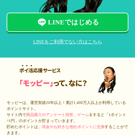
LINEではじめる
LINEをご利用でない方はこちら
ポイ活応援サービス
「モッピー」
って、なに？
モッピーは、運営実績20年以上！累計
1,400万人
以上が利用している
ポイントサイト。
サイト内で
商品購入やアンケート回答、ゲーム
をすると「1ポイント
=1円」のポイントが貯まっていきます。
貯めたポイントは、
現金やお好きな他社ポイントに交換
することがで
きます。