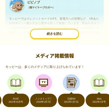
ピピノブ
（陸マイラー/ブロガー）
モッピーではクレジットカードやFX、新電力への切替など、1件あた
りのポイント数が大きな案件を狙って参加しています。貯めたポイン
トはANAやJALといった航空会社のマイルや、マリオットのポイント
交換しています。このようにすることで、ほぼ無料で年数回の国内旅
続きを読む
行や海外旅行を実現しています。モッピーは陸マイラーや旅行好きに
は欠かせないポイントサイトですね。
メディア掲載情報
いつものネットショッピングが、モッピーでお得
に
モッピーは、多くのメディアに取り上げられています！
（20代・女性）
友達に勧められてモッピーをはじめました。空いた時間にスマホで買
い物をすることが多いのですが、モッピーを経由するだけでショップ
のポイントとモッピーのポイントが二重で貯まることを知り、ビック
リ…！いつものネットショッピングをモッピーを経由するだけでポイ
ントが貯まるなんて…もっと早く教えてほしかった～！貯まったポイ
ントはギフト券に交換して、プチ贅沢を楽しんでます♪
ESSE
ノンストップ！
日経MJ
Mart
2021年10月号
2020年5月7日
2022年1月7日
2022年1月号