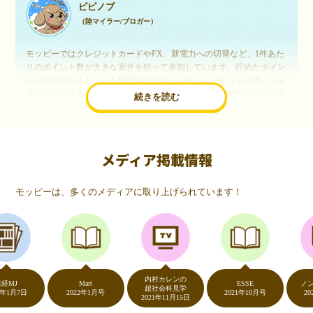
ピピノブ
（陸マイラー/ブロガー）
モッピーではクレジットカードやFX、新電力への切替など、1件あた
りのポイント数が大きな案件を狙って参加しています。貯めたポイン
トはANAやJALといった航空会社のマイルや、マリオットのポイント
交換しています。このようにすることで、ほぼ無料で年数回の国内旅
続きを読む
行や海外旅行を実現しています。モッピーは陸マイラーや旅行好きに
は欠かせないポイントサイトですね。
メディア掲載情報
いつものネットショッピングが、モッピーでお得
に
モッピーは、多くのメディアに取り上げられています！
（20代・女性）
友達に勧められてモッピーをはじめました。空いた時間にスマホで買
い物をすることが多いのですが、モッピーを経由するだけでショップ
のポイントとモッピーのポイントが二重で貯まることを知り、ビック
リ…！いつものネットショッピングをモッピーを経由するだけでポイ
ントが貯まるなんて…もっと早く教えてほしかった～！貯まったポイ
内村カレンの
ントはギフト券に交換して、プチ贅沢を楽しんでます♪
Mart
ESSE
ノンスト
超社会科見学
7日
2022年1月号
2021年10月号
2020年5
2021年11月15日