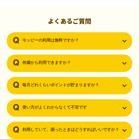
初心者でも10,000ポイント！無料なのにポイントが
貯まる
（30代・男性）
よくあるご質問
クレジットカードを作りたいと思い、色々検索をしていた時にモッピ
ーを知りました。クレジットカードを発行するだけでポイントが貯ま
モッピーの利用は無料ですか？
るならと無料登録して、クレジットカードの発行やアプリダウンロー
ドなど無料のコンテンツのみを利用したところ…なんと、たった一ヶ
月で10,000ポイントを貯めることができました！最初は半信半疑で始
めたモッピーですが、今では空いた時間でポイ活しちゃってます！
何歳から利用できますか？
毎月どれくらいポイントが貯まりますか？
使い方がよくわからなくて不安です
利用していて、困ったときはどうすればいいですか？