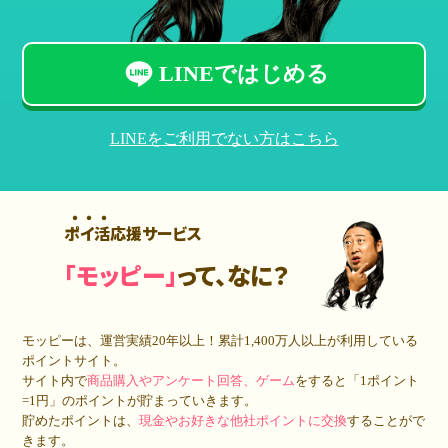
LINEではじめる
LINEをご利用でない方はこちら
ポイ活応援サービス
「モッピー」
って、なに？
モッピーは、運営実績20年以上！累計
1,400万人
以上が利用している
ポイントサイト。
サイト内で
商品購入やアンケート回答、ゲーム
をすると「1ポイント
=1円」のポイントが貯まっていきます。
貯めたポイントは、
現金やお好きな他社ポイントに交換
することがで
きます。