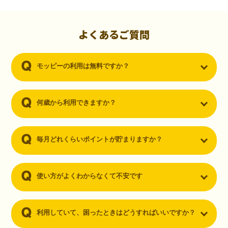
初心者でも10,000ポイント！無料なのにポイントが
貯まる
（30代・男性）
よくあるご質問
クレジットカードを作りたいと思い、色々検索をしていた時にモッピ
ーを知りました。クレジットカードを発行するだけでポイントが貯ま
モッピーの利用は無料ですか？
るならと無料登録して、クレジットカードの発行やアプリダウンロー
ドなど無料のコンテンツのみを利用したところ…なんと、たった一ヶ
月で10,000ポイントを貯めることができました！最初は半信半疑で始
めたモッピーですが、今では空いた時間でポイ活しちゃってます！
何歳から利用できますか？
毎月どれくらいポイントが貯まりますか？
使い方がよくわからなくて不安です
利用していて、困ったときはどうすればいいですか？