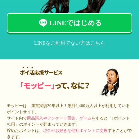
LINEではじめる
LINEをご利用でない方はこちら
ポイ活応援サービス
「モッピー」
って、なに？
モッピーは、運営実績20年以上！累計
1,400万人
以上が利用している
ポイントサイト。
サイト内で
商品購入やアンケート回答、ゲーム
をすると「1ポイント
=1円」のポイントが貯まっていきます。
貯めたポイントは、
現金やお好きな他社ポイントに交換
することがで
きます。