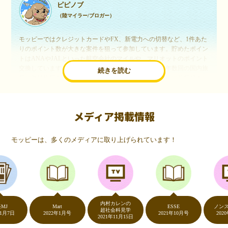
ピピノブ
（陸マイラー/ブロガー）
モッピーではクレジットカードやFX、新電力への切替など、1件あた
りのポイント数が大きな案件を狙って参加しています。貯めたポイン
トはANAやJALといった航空会社のマイルや、マリオットのポイント
交換しています。このようにすることで、ほぼ無料で年数回の国内旅
続きを読む
行や海外旅行を実現しています。モッピーは陸マイラーや旅行好きに
は欠かせないポイントサイトですね。
メディア掲載情報
いつものネットショッピングが、モッピーでお得
に
モッピーは、多くのメディアに取り上げられています！
（20代・女性）
友達に勧められてモッピーをはじめました。空いた時間にスマホで買
い物をすることが多いのですが、モッピーを経由するだけでショップ
のポイントとモッピーのポイントが二重で貯まることを知り、ビック
リ…！いつものネットショッピングをモッピーを経由するだけでポイ
ントが貯まるなんて…もっと早く教えてほしかった～！貯まったポイ
内村カレンの
ントはギフト券に交換して、プチ贅沢を楽しんでます♪
Mart
ESSE
ノンストッ
超社会科見学
2022年1月号
2021年10月号
2020年5月
2021年11月15日