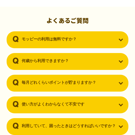
初心者でも10,000ポイント！無料なのにポイントが
貯まる
（30代・男性）
よくあるご質問
クレジットカードを作りたいと思い、色々検索をしていた時にモッピ
ーを知りました。クレジットカードを発行するだけでポイントが貯ま
モッピーの利用は無料ですか？
るならと無料登録して、クレジットカードの発行やアプリダウンロー
ドなど無料のコンテンツのみを利用したところ…なんと、たった一ヶ
月で10,000ポイントを貯めることができました！最初は半信半疑で始
めたモッピーですが、今では空いた時間でポイ活しちゃってます！
何歳から利用できますか？
毎月どれくらいポイントが貯まりますか？
使い方がよくわからなくて不安です
利用していて、困ったときはどうすればいいですか？