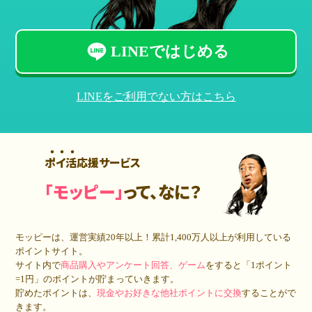
LINEではじめる
LINEをご利用でない方はこちら
ポイ活応援サービス
「モッピー」
って、なに？
モッピーは、運営実績20年以上！累計
1,400万人
以上が利用している
ポイントサイト。
サイト内で
商品購入やアンケート回答、ゲーム
をすると「1ポイント
=1円」のポイントが貯まっていきます。
貯めたポイントは、
現金やお好きな他社ポイントに交換
することがで
きます。