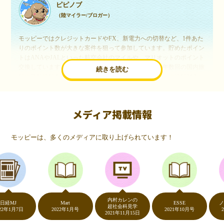
ピピノブ
（陸マイラー/ブロガー）
モッピーではクレジットカードやFX、新電力への切替など、1件あた
りのポイント数が大きな案件を狙って参加しています。貯めたポイン
トはANAやJALといった航空会社のマイルや、マリオットのポイント
交換しています。このようにすることで、ほぼ無料で年数回の国内旅
続きを読む
行や海外旅行を実現しています。モッピーは陸マイラーや旅行好きに
は欠かせないポイントサイトですね。
メディア掲載情報
いつものネットショッピングが、モッピーでお得
に
モッピーは、多くのメディアに取り上げられています！
（20代・女性）
友達に勧められてモッピーをはじめました。空いた時間にスマホで買
い物をすることが多いのですが、モッピーを経由するだけでショップ
のポイントとモッピーのポイントが二重で貯まることを知り、ビック
リ…！いつものネットショッピングをモッピーを経由するだけでポイ
ントが貯まるなんて…もっと早く教えてほしかった～！貯まったポイ
内村カレンの
ントはギフト券に交換して、プチ贅沢を楽しんでます♪
J
Mart
ESSE
ノンス
超社会科見学
月7日
2022年1月号
2021年10月号
2020年
2021年11月15日