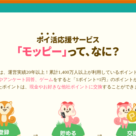
ポイ活応援サービス
「モッピー」
って、なに？
は、運営実績20年以上！累計
1,400万人
以上が利用しているポイン
やアンケート回答、ゲーム
をすると「1ポイント=1円」のポイント
たポイントは、
現金やお好きな他社ポイントに交換
することができ