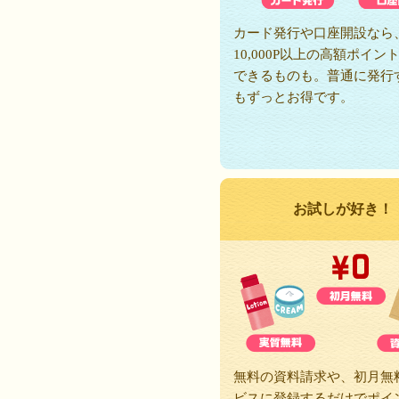
カード発行や口座開設なら
10,000P以上の高額ポイン
できるものも。普通に発行
もずっとお得です。
お試しが好き！
無料の資料請求や、初月無
ビスに登録するだけでポイ