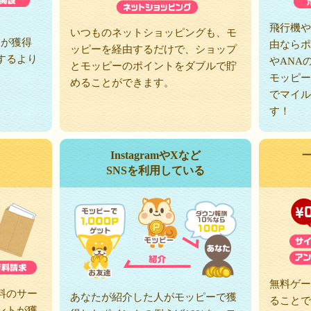
、
飛行機や
いつものネットショッピングも、モ
トが獲得
由ならポ
ッピーを経由するだけで、ショップ
するより
やANA
とモッピーのポイントをダブルで貯
モッピー
めることができます。
でマイル
す！
InstagramやXなど
SNSを利用している
無料ゲー
料のサー
あなたが紹介した人がモッピーで獲
ることで
ントが獲