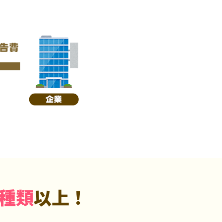
5種類
以上！