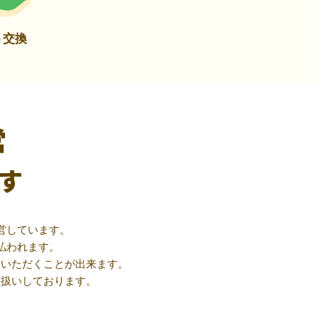
ト交換
営
す
営しています。
払われます。
用いただくことが出来ます。
取扱いしております。