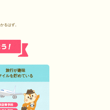
！
つかるはず。
旅行が趣味
マイルを貯めている