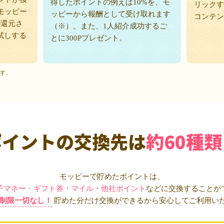
得したポイントの例えば10%を、モ
リックす
モッピー
ッピーから報酬として受け取れます
コンテン
が還元さ
（※）。また、1人紹介成功するご
試しする
とに300Pプレゼント。
ます。
ポイントの交換先は
約60種類
モッピーで貯めたポイントは、
子マネー・ギフト券・マイル・他社ポイント
などに交換することが
制限一切なし！
貯めた分だけ交換ができるから安心してご利用い