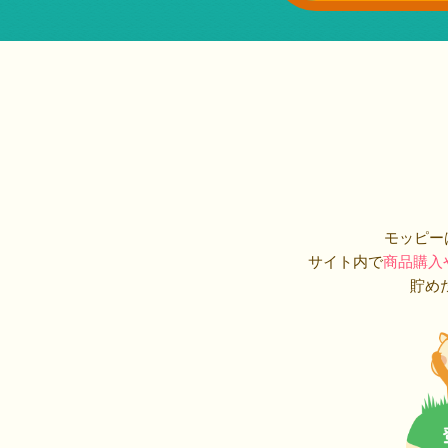
モッピー
サイト内で
商品購入
貯め