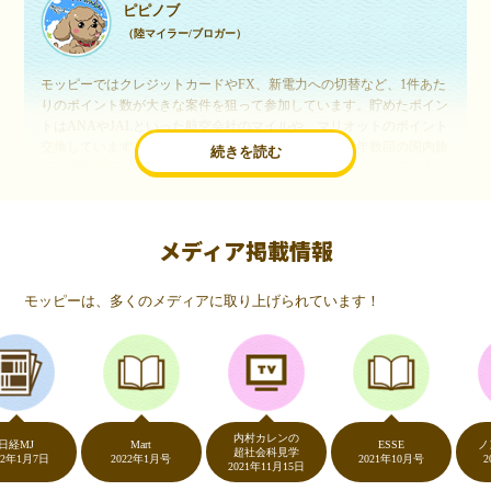
ピピノブ
（陸マイラー/ブロガー）
モッピーではクレジットカードやFX、新電力への切替など、1件あた
りのポイント数が大きな案件を狙って参加しています。貯めたポイン
トはANAやJALといった航空会社のマイルや、マリオットのポイント
交換しています。このようにすることで、ほぼ無料で年数回の国内旅
続きを読む
行や海外旅行を実現しています。モッピーは陸マイラーや旅行好きに
は欠かせないポイントサイトですね。
メディア掲載情報
いつものネットショッピングが、モッピーでお得
に
モッピーは、多くのメディアに取り上げられています！
（20代・女性）
友達に勧められてモッピーをはじめました。空いた時間にスマホで買
い物をすることが多いのですが、モッピーを経由するだけでショップ
のポイントとモッピーのポイントが二重で貯まることを知り、ビック
リ…！いつものネットショッピングをモッピーを経由するだけでポイ
ントが貯まるなんて…もっと早く教えてほしかった～！貯まったポイ
内村カレンの
ントはギフト券に交換して、プチ贅沢を楽しんでます♪
J
Mart
ESSE
ノンス
超社会科見学
月7日
2022年1月号
2021年10月号
2020
2021年11月15日