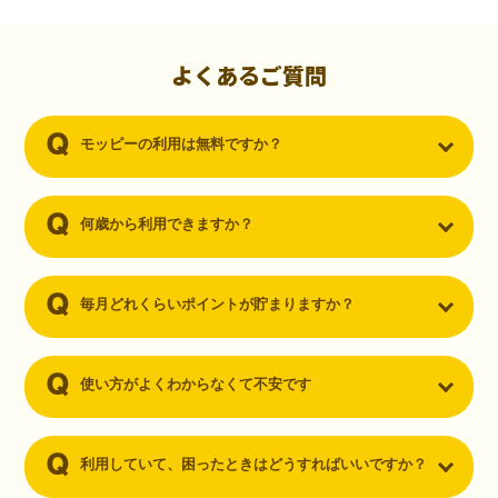
初心者でも10,000ポイント！無料なのにポイントが
貯まる
（30代・男性）
よくあるご質問
クレジットカードを作りたいと思い、色々検索をしていた時にモッピ
ーを知りました。クレジットカードを発行するだけでポイントが貯ま
モッピーの利用は無料ですか？
るならと無料登録して、クレジットカードの発行やアプリダウンロー
ドなど無料のコンテンツのみを利用したところ…なんと、たった一ヶ
月で10,000ポイントを貯めることができました！最初は半信半疑で始
めたモッピーですが、今では空いた時間でポイ活しちゃってます！
何歳から利用できますか？
毎月どれくらいポイントが貯まりますか？
使い方がよくわからなくて不安です
利用していて、困ったときはどうすればいいですか？