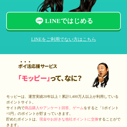
LINEではじめる
LINEをご利用でない方はこちら
ポイ活応援サービス
「モッピー」
って、なに？
モッピーは、運営実績20年以上！累計
1,400万人
以上が利用している
ポイントサイト。
サイト内で
商品購入やアンケート回答、ゲーム
をすると「1ポイント
=1円」のポイントが貯まっていきます。
貯めたポイントは、
現金やお好きな他社ポイントに交換
することがで
きます。