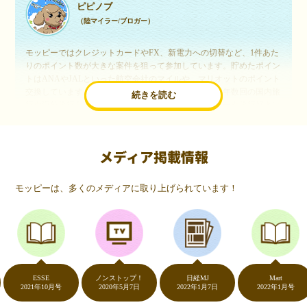
ピピノブ
（陸マイラー/ブロガー）
モッピーではクレジットカードやFX、新電力への切替など、1件あた
りのポイント数が大きな案件を狙って参加しています。貯めたポイン
トはANAやJALといった航空会社のマイルや、マリオットのポイント
交換しています。このようにすることで、ほぼ無料で年数回の国内旅
続きを読む
行や海外旅行を実現しています。モッピーは陸マイラーや旅行好きに
は欠かせないポイントサイトですね。
メディア掲載情報
いつものネットショッピングが、モッピーでお得
に
モッピーは、多くのメディアに取り上げられています！
（20代・女性）
友達に勧められてモッピーをはじめました。空いた時間にスマホで買
い物をすることが多いのですが、モッピーを経由するだけでショップ
のポイントとモッピーのポイントが二重で貯まることを知り、ビック
リ…！いつものネットショッピングをモッピーを経由するだけでポイ
ントが貯まるなんて…もっと早く教えてほしかった～！貯まったポイ
ントはギフト券に交換して、プチ贅沢を楽しんでます♪
ESSE
ノンストップ！
日経MJ
Mart
2021年10月号
2020年5月7日
2022年1月7日
2022年1月号