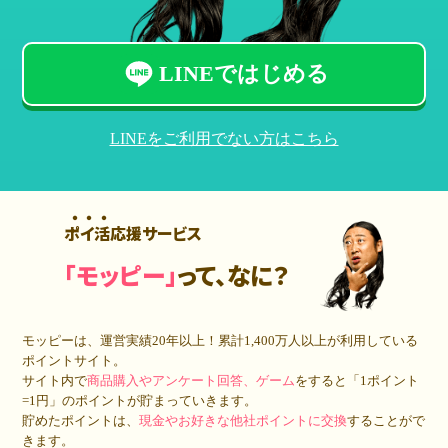
LINEではじめる
LINEをご利用でない方はこちら
ポイ活応援サービス
「モッピー」
って、なに？
モッピーは、運営実績20年以上！累計
1,400万人
以上が利用している
ポイントサイト。
サイト内で
商品購入やアンケート回答、ゲーム
をすると「1ポイント
=1円」のポイントが貯まっていきます。
貯めたポイントは、
現金やお好きな他社ポイントに交換
することがで
きます。