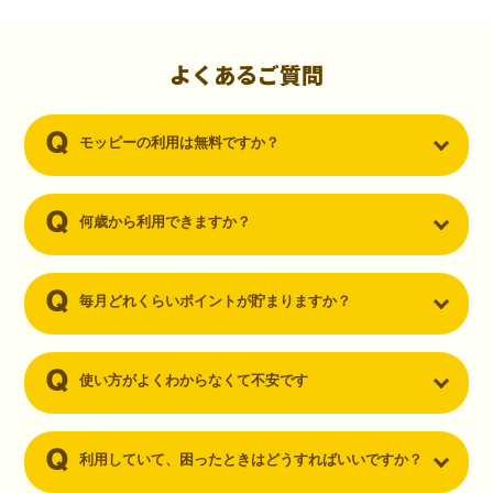
初心者でも10,000ポイント！無料なのにポイントが
貯まる
（30代・男性）
よくあるご質問
クレジットカードを作りたいと思い、色々検索をしていた時にモッピ
ーを知りました。クレジットカードを発行するだけでポイントが貯ま
モッピーの利用は無料ですか？
るならと無料登録して、クレジットカードの発行やアプリダウンロー
ドなど無料のコンテンツのみを利用したところ…なんと、たった一ヶ
月で10,000ポイントを貯めることができました！最初は半信半疑で始
めたモッピーですが、今では空いた時間でポイ活しちゃってます！
何歳から利用できますか？
毎月どれくらいポイントが貯まりますか？
使い方がよくわからなくて不安です
利用していて、困ったときはどうすればいいですか？