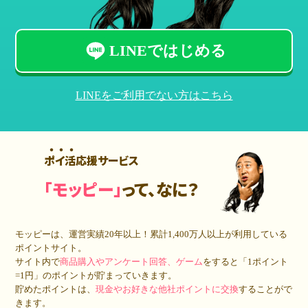
LINEではじめる
LINEをご利用でない方はこちら
ポイ活応援サービス
「モッピー」
って、なに？
モッピーは、運営実績20年以上！累計
1,400万人
以上が利用している
ポイントサイト。
サイト内で
商品購入やアンケート回答、ゲーム
をすると「1ポイント
=1円」のポイントが貯まっていきます。
貯めたポイントは、
現金やお好きな他社ポイントに交換
することがで
きます。