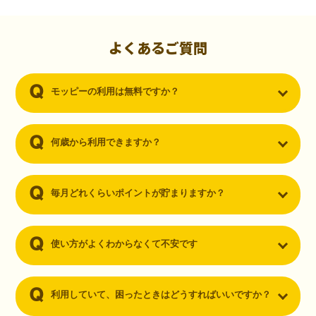
初心者でも10,000ポイント！無料なのにポイントが
貯まる
（30代・男性）
よくあるご質問
クレジットカードを作りたいと思い、色々検索をしていた時にモッピ
ーを知りました。クレジットカードを発行するだけでポイントが貯ま
モッピーの利用は無料ですか？
るならと無料登録して、クレジットカードの発行やアプリダウンロー
ドなど無料のコンテンツのみを利用したところ…なんと、たった一ヶ
月で10,000ポイントを貯めることができました！最初は半信半疑で始
めたモッピーですが、今では空いた時間でポイ活しちゃってます！
何歳から利用できますか？
毎月どれくらいポイントが貯まりますか？
使い方がよくわからなくて不安です
利用していて、困ったときはどうすればいいですか？