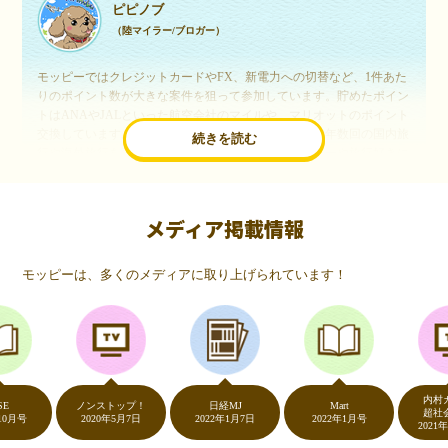
ピピノブ
（陸マイラー/ブロガー）
モッピーではクレジットカードやFX、新電力への切替など、1件あた
りのポイント数が大きな案件を狙って参加しています。貯めたポイン
トはANAやJALといった航空会社のマイルや、マリオットのポイント
交換しています。このようにすることで、ほぼ無料で年数回の国内旅
続きを読む
行や海外旅行を実現しています。モッピーは陸マイラーや旅行好きに
は欠かせないポイントサイトですね。
メディア掲載情報
いつものネットショッピングが、モッピーでお得
に
モッピーは、多くのメディアに取り上げられています！
（20代・女性）
友達に勧められてモッピーをはじめました。空いた時間にスマホで買
い物をすることが多いのですが、モッピーを経由するだけでショップ
のポイントとモッピーのポイントが二重で貯まることを知り、ビック
リ…！いつものネットショッピングをモッピーを経由するだけでポイ
ントが貯まるなんて…もっと早く教えてほしかった～！貯まったポイ
内村カレン
ントはギフト券に交換して、プチ贅沢を楽しんでます♪
ノンストップ！
日経MJ
Mart
超社会科見
号
2020年5月7日
2022年1月7日
2022年1月号
2021年11月