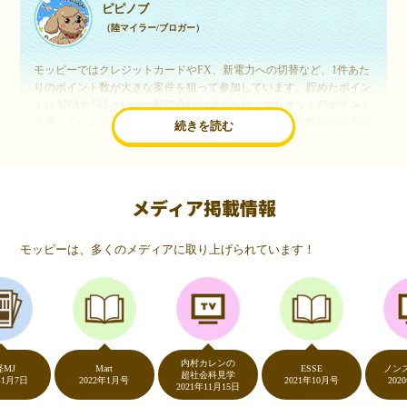
ピピノブ
（陸マイラー/ブロガー）
モッピーではクレジットカードやFX、新電力への切替など、1件あた
りのポイント数が大きな案件を狙って参加しています。貯めたポイン
トはANAやJALといった航空会社のマイルや、マリオットのポイント
交換しています。このようにすることで、ほぼ無料で年数回の国内旅
続きを読む
行や海外旅行を実現しています。モッピーは陸マイラーや旅行好きに
は欠かせないポイントサイトですね。
メディア掲載情報
いつものネットショッピングが、モッピーでお得
に
モッピーは、多くのメディアに取り上げられています！
（20代・女性）
友達に勧められてモッピーをはじめました。空いた時間にスマホで買
い物をすることが多いのですが、モッピーを経由するだけでショップ
のポイントとモッピーのポイントが二重で貯まることを知り、ビック
リ…！いつものネットショッピングをモッピーを経由するだけでポイ
ントが貯まるなんて…もっと早く教えてほしかった～！貯まったポイ
内村カレンの
ントはギフト券に交換して、プチ贅沢を楽しんでます♪
Mart
ESSE
ノンストッ
超社会科見学
日
2022年1月号
2021年10月号
2020年5月
2021年11月15日