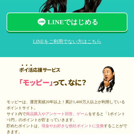
LINEではじめる
LINEをご利用でない方はこちら
ポイ活応援サービス
「モッピー」
って、なに？
モッピーは、運営実績20年以上！累計
1,400万人
以上が利用している
ポイントサイト。
サイト内で
商品購入やアンケート回答、ゲーム
をすると「1ポイント
=1円」のポイントが貯まっていきます。
貯めたポイントは、
現金やお好きな他社ポイントに交換
することがで
きます。