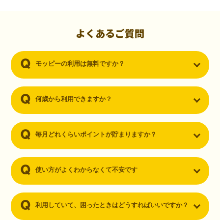
初心者でも10,000ポイント！無料なのにポイントが
貯まる
（30代・男性）
よくあるご質問
クレジットカードを作りたいと思い、色々検索をしていた時にモッピ
ーを知りました。クレジットカードを発行するだけでポイントが貯ま
モッピーの利用は無料ですか？
るならと無料登録して、クレジットカードの発行やアプリダウンロー
ドなど無料のコンテンツのみを利用したところ…なんと、たった一ヶ
月で10,000ポイントを貯めることができました！最初は半信半疑で始
めたモッピーですが、今では空いた時間でポイ活しちゃってます！
何歳から利用できますか？
毎月どれくらいポイントが貯まりますか？
使い方がよくわからなくて不安です
利用していて、困ったときはどうすればいいですか？