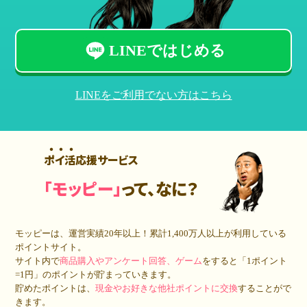
LINEではじめる
LINEをご利用でない方はこちら
ポイ活応援サービス
「モッピー」
って、なに？
モッピーは、運営実績20年以上！累計
1,400万人
以上が利用している
ポイントサイト。
サイト内で
商品購入やアンケート回答、ゲーム
をすると「1ポイント
=1円」のポイントが貯まっていきます。
貯めたポイントは、
現金やお好きな他社ポイントに交換
することがで
きます。