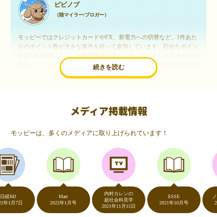
ピピノブ
（陸マイラー/ブロガー）
モッピーではクレジットカードやFX、新電力への切替など、1件あた
りのポイント数が大きな案件を狙って参加しています。貯めたポイン
トはANAやJALといった航空会社のマイルや、マリオットのポイント
交換しています。このようにすることで、ほぼ無料で年数回の国内旅
続きを読む
行や海外旅行を実現しています。モッピーは陸マイラーや旅行好きに
は欠かせないポイントサイトですね。
メディア掲載情報
いつものネットショッピングが、モッピーでお得
に
モッピーは、多くのメディアに取り上げられています！
（20代・女性）
友達に勧められてモッピーをはじめました。空いた時間にスマホで買
い物をすることが多いのですが、モッピーを経由するだけでショップ
のポイントとモッピーのポイントが二重で貯まることを知り、ビック
リ…！いつものネットショッピングをモッピーを経由するだけでポイ
ントが貯まるなんて…もっと早く教えてほしかった～！貯まったポイ
内村カレンの
ントはギフト券に交換して、プチ贅沢を楽しんでます♪
MJ
Mart
ESSE
ノンス
超社会科見学
1月7日
2022年1月号
2021年10月号
2020
2021年11月15日