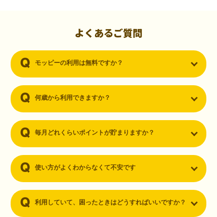
初心者でも10,000ポイント！無料なのにポイントが
貯まる
（30代・男性）
よくあるご質問
クレジットカードを作りたいと思い、色々検索をしていた時にモッピ
ーを知りました。クレジットカードを発行するだけでポイントが貯ま
モッピーの利用は無料ですか？
るならと無料登録して、クレジットカードの発行やアプリダウンロー
ドなど無料のコンテンツのみを利用したところ…なんと、たった一ヶ
月で10,000ポイントを貯めることができました！最初は半信半疑で始
めたモッピーですが、今では空いた時間でポイ活しちゃってます！
何歳から利用できますか？
毎月どれくらいポイントが貯まりますか？
使い方がよくわからなくて不安です
利用していて、困ったときはどうすればいいですか？