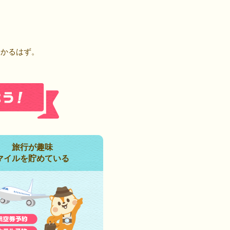
！
つかるはず。
旅行が趣味
マイルを貯めている