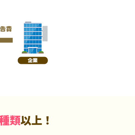
5種類
以上！