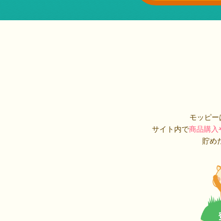
モッピー
サイト内で
商品購入
貯め