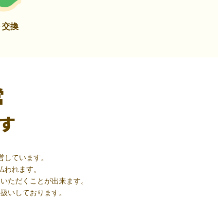
ト交換
営
す
営しています。
払われます。
用いただくことが出来ます。
取扱いしております。