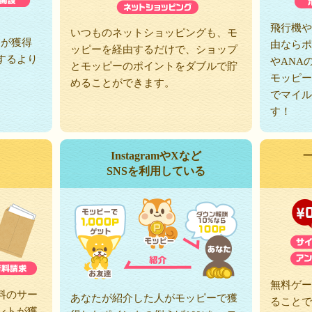
、
飛行機や
いつものネットショッピングも、モ
トが獲得
由ならポ
ッピーを経由するだけで、ショップ
するより
やANA
とモッピーのポイントをダブルで貯
モッピー
めることができます。
でマイル
す！
InstagramやXなど
SNSを利用している
無料ゲー
料のサー
あなたが紹介した人がモッピーで獲
ることで
ントが獲