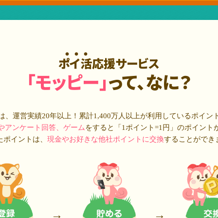
ポイ活応援サービス
「モッピー」
って、なに？
は、運営実績20年以上！累計
1,400万人
以上が利用しているポイン
やアンケート回答、ゲーム
をすると「1ポイント=1円」のポイント
たポイントは、
現金やお好きな他社ポイントに交換
することができ