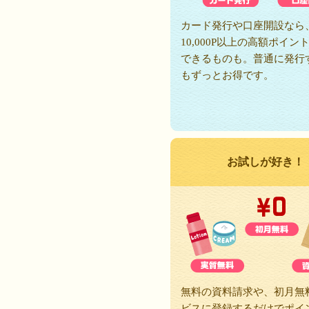
カード発行や口座開設なら
10,000P以上の高額ポイン
できるものも。普通に発行
もずっとお得です。
お試しが好き！
無料の資料請求や、初月無
ビスに登録するだけでポイ