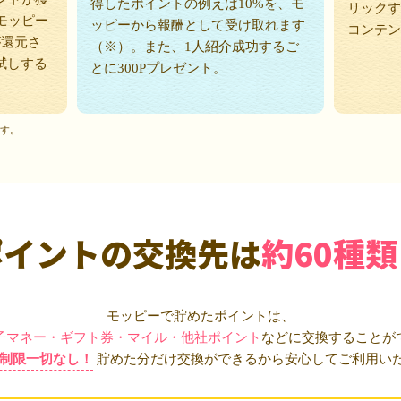
得したポイントの例えば10%を、モ
リックす
モッピー
ッピーから報酬として受け取れます
コンテン
が還元さ
（※）。また、1人紹介成功するご
試しする
とに300Pプレゼント。
ます。
ポイントの交換先は
約60種類
モッピーで貯めたポイントは、
子マネー・ギフト券・マイル・他社ポイント
などに交換することが
制限一切なし！
貯めた分だけ交換ができるから安心してご利用い