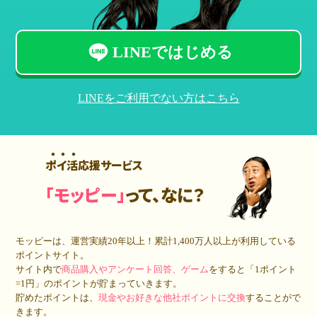
LINEではじめる
LINEをご利用でない方はこちら
ポイ活応援サービス
「モッピー」
って、なに？
モッピーは、運営実績20年以上！累計
1,400万人
以上が利用している
ポイントサイト。
サイト内で
商品購入やアンケート回答、ゲーム
をすると「1ポイント
=1円」のポイントが貯まっていきます。
貯めたポイントは、
現金やお好きな他社ポイントに交換
することがで
きます。