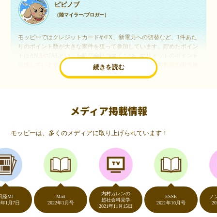
ピピノブ
（陸マイラー/ブロガー）
モッピーではクレジットカードやFX、新電力への切替など、1件あた
りのポイント数が大きな案件を狙って参加しています。貯めたポイン
トはANAやJALといった航空会社のマイルや、マリオットのポイント
交換しています。このようにすることで、ほぼ無料で年数回の国内旅
続きを読む
行や海外旅行を実現しています。モッピーは陸マイラーや旅行好きに
は欠かせないポイントサイトですね。
メディア掲載情報
いつものネットショッピングが、モッピーでお得
に
モッピーは、多くのメディアに取り上げられています！
（20代・女性）
友達に勧められてモッピーをはじめました。空いた時間にスマホで買
い物をすることが多いのですが、モッピーを経由するだけでショップ
のポイントとモッピーのポイントが二重で貯まることを知り、ビック
リ…！いつものネットショッピングをモッピーを経由するだけでポイ
ントが貯まるなんて…もっと早く教えてほしかった～！貯まったポイ
内村カレンの
ントはギフト券に交換して、プチ贅沢を楽しんでます♪
J
Mart
ESSE
ノンスト
超社会科見学
月7日
2022年1月号
2021年10月号
2020年
2021年11月15日