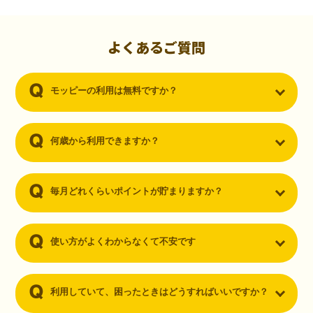
初心者でも10,000ポイント！無料なのにポイントが
貯まる
（30代・男性）
よくあるご質問
クレジットカードを作りたいと思い、色々検索をしていた時にモッピ
ーを知りました。クレジットカードを発行するだけでポイントが貯ま
モッピーの利用は無料ですか？
るならと無料登録して、クレジットカードの発行やアプリダウンロー
ドなど無料のコンテンツのみを利用したところ…なんと、たった一ヶ
月で10,000ポイントを貯めることができました！最初は半信半疑で始
めたモッピーですが、今では空いた時間でポイ活しちゃってます！
何歳から利用できますか？
毎月どれくらいポイントが貯まりますか？
使い方がよくわからなくて不安です
利用していて、困ったときはどうすればいいですか？