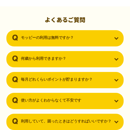
初心者でも10,000ポイント！無料なのにポイントが
貯まる
（30代・男性）
よくあるご質問
クレジットカードを作りたいと思い、色々検索をしていた時にモッピ
ーを知りました。クレジットカードを発行するだけでポイントが貯ま
モッピーの利用は無料ですか？
るならと無料登録して、クレジットカードの発行やアプリダウンロー
ドなど無料のコンテンツのみを利用したところ…なんと、たった一ヶ
月で10,000ポイントを貯めることができました！最初は半信半疑で始
めたモッピーですが、今では空いた時間でポイ活しちゃってます！
何歳から利用できますか？
毎月どれくらいポイントが貯まりますか？
使い方がよくわからなくて不安です
利用していて、困ったときはどうすればいいですか？