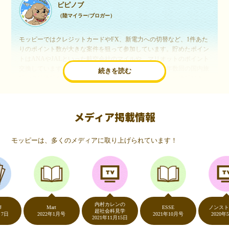
ピピノブ
（陸マイラー/ブロガー）
モッピーではクレジットカードやFX、新電力への切替など、1件あた
りのポイント数が大きな案件を狙って参加しています。貯めたポイン
トはANAやJALといった航空会社のマイルや、マリオットのポイント
交換しています。このようにすることで、ほぼ無料で年数回の国内旅
続きを読む
行や海外旅行を実現しています。モッピーは陸マイラーや旅行好きに
は欠かせないポイントサイトですね。
メディア掲載情報
いつものネットショッピングが、モッピーでお得
に
モッピーは、多くのメディアに取り上げられています！
（20代・女性）
友達に勧められてモッピーをはじめました。空いた時間にスマホで買
い物をすることが多いのですが、モッピーを経由するだけでショップ
のポイントとモッピーのポイントが二重で貯まることを知り、ビック
リ…！いつものネットショッピングをモッピーを経由するだけでポイ
ントが貯まるなんて…もっと早く教えてほしかった～！貯まったポイ
内村カレンの
ントはギフト券に交換して、プチ贅沢を楽しんでます♪
Mart
ESSE
ノンストップ
超社会科見学
2022年1月号
2021年10月号
2020年5月7日
2021年11月15日