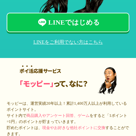
LINEではじめる
LINEをご利用でない方はこちら
ポイ活応援サービス
「モッピー」
って、なに？
モッピーは、運営実績20年以上！累計
1,400万人
以上が利用している
ポイントサイト。
サイト内で
商品購入やアンケート回答、ゲーム
をすると「1ポイント
=1円」のポイントが貯まっていきます。
貯めたポイントは、
現金やお好きな他社ポイントに交換
することがで
きます。