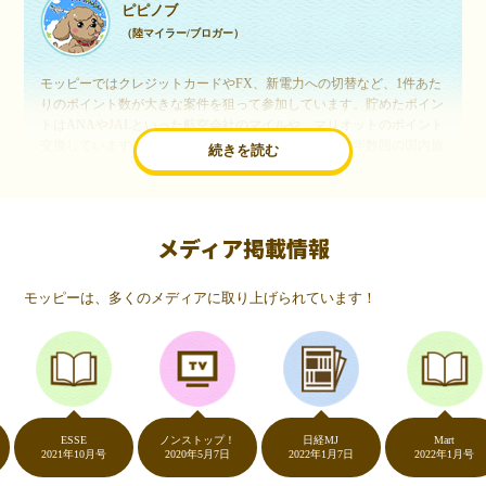
ピピノブ
（陸マイラー/ブロガー）
モッピーではクレジットカードやFX、新電力への切替など、1件あた
りのポイント数が大きな案件を狙って参加しています。貯めたポイン
トはANAやJALといった航空会社のマイルや、マリオットのポイント
交換しています。このようにすることで、ほぼ無料で年数回の国内旅
続きを読む
行や海外旅行を実現しています。モッピーは陸マイラーや旅行好きに
は欠かせないポイントサイトですね。
メディア掲載情報
いつものネットショッピングが、モッピーでお得
に
モッピーは、多くのメディアに取り上げられています！
（20代・女性）
友達に勧められてモッピーをはじめました。空いた時間にスマホで買
い物をすることが多いのですが、モッピーを経由するだけでショップ
のポイントとモッピーのポイントが二重で貯まることを知り、ビック
リ…！いつものネットショッピングをモッピーを経由するだけでポイ
ントが貯まるなんて…もっと早く教えてほしかった～！貯まったポイ
ントはギフト券に交換して、プチ贅沢を楽しんでます♪
ESSE
ノンストップ！
日経MJ
Mart
2021年10月号
2020年5月7日
2022年1月7日
2022年1月号