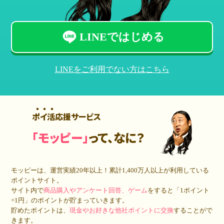
LINEではじめる
LINEをご利用でない方はこちら
ポイ活応援サービス
「モッピー」
って、なに？
モッピーは、運営実績20年以上！累計
1,400万人
以上が利用している
ポイントサイト。
サイト内で
商品購入やアンケート回答、ゲーム
をすると「1ポイント
=1円」のポイントが貯まっていきます。
貯めたポイントは、
現金やお好きな他社ポイントに交換
することがで
きます。