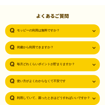
初心者でも10,000ポイント！無料なのにポイントが
貯まる
（30代・男性）
よくあるご質問
クレジットカードを作りたいと思い、色々検索をしていた時にモッピ
ーを知りました。クレジットカードを発行するだけでポイントが貯ま
モッピーの利用は無料ですか？
るならと無料登録して、クレジットカードの発行やアプリダウンロー
ドなど無料のコンテンツのみを利用したところ…なんと、たった一ヶ
月で10,000ポイントを貯めることができました！最初は半信半疑で始
めたモッピーですが、今では空いた時間でポイ活しちゃってます！
何歳から利用できますか？
毎月どれくらいポイントが貯まりますか？
使い方がよくわからなくて不安です
利用していて、困ったときはどうすればいいですか？