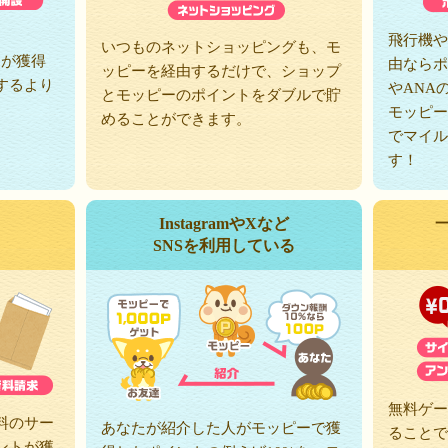
、
飛行機や
いつものネットショッピングも、モ
トが獲得
由ならポ
ッピーを経由するだけで、ショップ
するより
やANA
とモッピーのポイントをダブルで貯
モッピー
めることができます。
でマイル
す！
InstagramやXなど
SNSを利用している
無料ゲー
料のサー
あなたが紹介した人がモッピーで獲
ることで
ントが獲