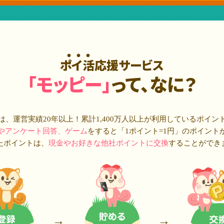
ポイ活応援サービス
「モッピー」
って、なに？
は、運営実績20年以上！累計
1,400万人
以上が利用しているポイン
やアンケート回答、ゲーム
をすると「1ポイント=1円」のポイント
たポイントは、
現金やお好きな他社ポイントに交換
することができ