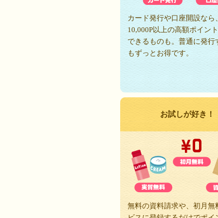
カード発行や口座開設なら
10,000P以上の高額ポイン
できるものも。普通に発行
もずっとお得です。
お試しが好き！
無料の資料請求や、初月無
ビスに登録するだけでポイ