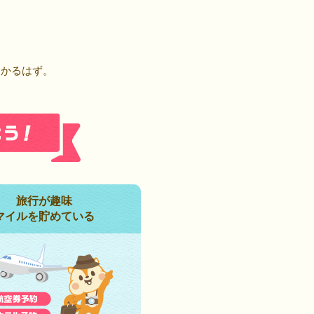
！
つかるはず。
旅行が趣味
マイルを貯めている