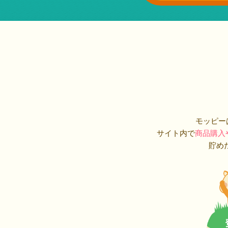
モッピー
サイト内で
商品購入
貯め