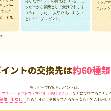
得したポイントの例えば10%を、モ
リックす
モッピー
ッピーから報酬として受け取れます
コンテン
が還元さ
（※）。また、1人紹介成功するご
試しする
とに300Pプレゼント。
ます。
ポイントの交換先は
約60種類
モッピーで貯めたポイントは、
子マネー・ギフト券・マイル・他社ポイント
などに交換することが
制限一切なし！
貯めた分だけ交換ができるから安心してご利用い