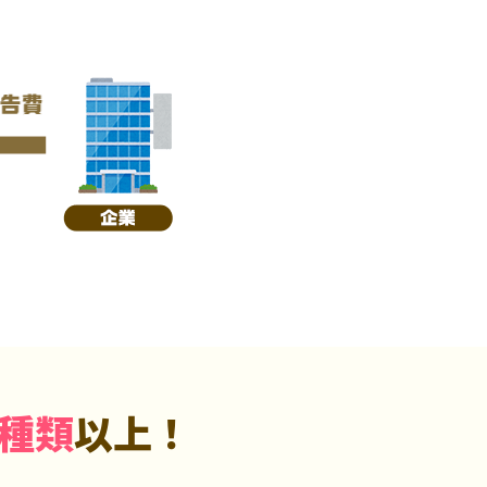
5種類
以上！