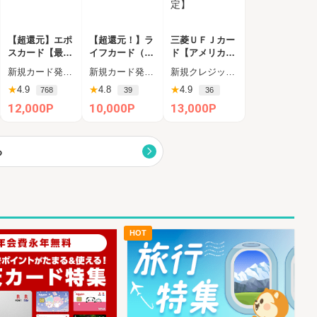
【超還元】エポ
【超還元！】ラ
三菱ＵＦＪカー
スカード【最短
イフカード（利
ド【アメリカン
4日付与】
用）
・エキスプレス
新規カード発行完了
新規カード発行+ショッピング利用（カード受取必須）
新規クレジットカード発行（カード受取必須）
®限定】
★
4.9
★
4.8
★
4.9
768
39
36
12,000P
10,000P
13,000P
る
HOT