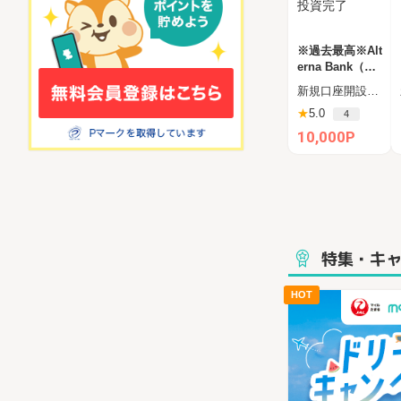
※過去最高※Alt
erna Bank（オ
ルタナバンク）
新規口座開設申込後、45日以内に1万円以上の投資
1万円投資完了
★
5.0
4
10,000P
特集・キ
HOT