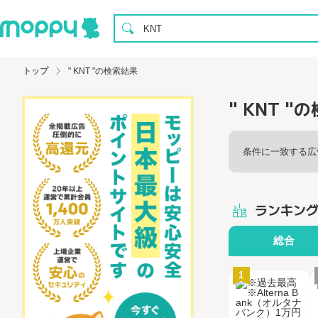
トップ
" KNT "の検索結果
" KNT "
条件に一致する広
ランキン
総合
1