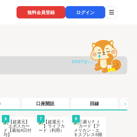
無料会員登録
ログイン
券
口座開設
回線
シ
6
7
8