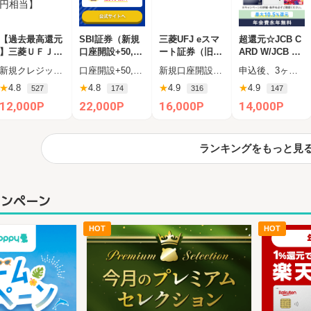
【過去最高還元
SBI証券（新規
三菱UFJ eスマ
超還元☆JCB C
】三菱ＵＦＪカ
口座開設+50,00
ート証券（旧：
ARD W/JCB CA
ード【最大42,0
0円以上入金）
auカブコム証券
RD W plus L(39
新規クレジットカード発行完了（カード受取必須）
口座開設+50,000円入金（SBIハイブリッド預金へ振替）
新規口座開設後の初回取引完了
申込後、3ヶ月以内の新規カード発行
00円相当】
）
歳以下限定)
★
4.8
★
4.8
★
4.9
★
4.9
527
174
316
147
12,000P
22,000P
16,000P
14,000P
ランキングをもっと見
ャンペーン
HOT
HOT