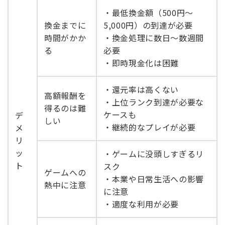
・最低換金額（500円～
換金までに
5,000円）の到達が必要
時間がかか
・換金処理に数日～数週間
る
必要
・即時現金化は困難
・還元率は高くない
高額報酬を
・上位ランク到達が必要な
得るのは難
ケースも
デ
しい
・継続的なプレイが必要
メ
リ
ッ
・ゲームに没頭しすぎるリ
ト
スク
ゲームへの
・本業や日常生活への影響
熱中に注意
に注意
・適度な利用が必要