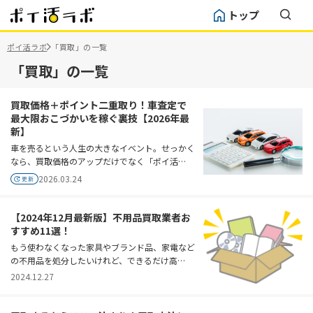
トップ
ポイ活ラボ
「買取」の一覧
「買取」の一覧
買取価格＋ポイント二重取り！車査定で
最大限おこづかいを稼ぐ裏技【2026年最
新】
車を売るという人生の大きなイベント。せっかく
なら、買取価格のアップだけでなく「ポイ活」を
組み合わせて、数万ポイント単位の「副収入」を
2026.03.24
ゲットしませんか？ 2026年現在、車買取とポイ
ントサイトの連携は非常に強力になっており、や
り方次第で「買取額＋3万円相当のポイント」を
【2024年12月最新版】不用品買取業者お
手にすることも夢ではありません。本記事では、
すすめ11選！
ポイ活のプロ視点で、車買取サービスを利用して
もう使わなくなった家具やブランド品、家電など
最大限お得に立ち回るための戦略を徹底解説しま
の不用品を処分したいけれど、できるだけ高く買
す。 今すぐ「モッピー」を利用してお得にポイ
い取ってもらいたいとお考えではないでしょう
2024.12.27
ントGETしよう！ 会員登録はこちらをクリック!!
か。この記事では、幅広い品目を扱う優良な不用
1.なぜ車買取で「ポイ活」をすべきなのか？ 車の
品買取業者11社を厳選してご紹介します。各社の
売却は、ポイ活において「最強の単発案件」で