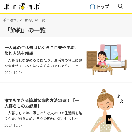
トップ
ポイ活ラボ
「節約」の一覧
「節約」の一覧
一人暮の生活費はいくら？目安や平均、
節約方法を解説
一人暮らしを始めるにあたり、生活費の管理に頭
を悩ませている方は少なくないでしょう。この記
事では、一人暮らしの生活費の目安と平均、各費
2024.12.04
目の特徴と節約方法、そして賢明な生活設計に必
要なポイントを詳しく解説します。これらの情報
を踏まえることで、無理のない節約と質の高い生
活の両立を実現し、充実した一人暮らしを送るこ
とができるでしょう。 一人暮らしの生活費の目
誰でもできる簡単な節約方法19選！【一
安と平均 一人暮らしを始めるにあたり、生活費
人暮らしの方必見】
がどのくらいかかるのかを把握しておくことは非
一人暮らしでは、限られた収入の中で生活費を賄
常に重要です。ここでは、一人暮らしの生活費の
う必要があるため、日々の節約が欠かせません。
目安と平均について詳しく見ていきましょう。
食費、光熱費、交際費など、様々な出費が発生す
2024.12.04
一人暮らしの平均月間支出 2019年の統計による
る中で、どのように節約を実践すればよいのでし