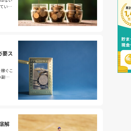
間を活用
ている
徴があ
ている
Tok、
の500
。この
かせる
パソコン
が通常運
コツコツ
しま
バルなプ
ルを身に
倒な登録
なく継
運賃」
ぜひ利用
。月3
あたり
道利用法
がさまざ
可能とい
収
を現金
もWで
せま
トを活
必要ス
ませ
コツコツ
も、今回
力は、日
初期投資
了して
イント
を稼ぐこ
られる
なコン
きま
きの注意
「仕組
の副業の
プリの
るでし
注意しま
守るの
しく解
のポイ
の副業
、副業の
や支払
の手段
こで、
0円を稼
す。継
るでし
しま
気軽に
を実感
ませ
ントサイ
スピー
クリッ
す。た
底解
になり
ねが大切
によっ
ちょっと
段の分