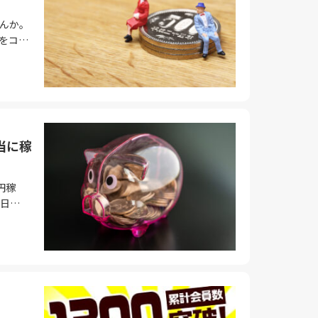
が多く
易度 1
た
んか。
別な資
クは比
い職場
,000
のを選
円をコツ
りませ
せん。
安に、
業に支障
ントサ
ことな
得意分
いくこ
パソコ
がら、
習期間
ーなど、
です。
すすめ
着実に
は、現金
を活か
も大切
ので非
収入を得
要なス
とがで
ができ
選ぶ 締
の基礎
よって
換先を
が困難
近年、ス
必要あ
。それ
当に稼
余裕が
スが増
多岐に
取り組
。 即
は、少
す。一
先を選
す。ま
入を得
 ④詐欺
る点で
集スキル
用でき
れる毎日
円稼
万円稼
は実践
トを活用
立ててい
日
事があ
プリで
副業の
法は複
りま
500
る広告
しょ
た副業
につい
ピック
ことが
コツを
込んで
稼ぐこと
ぶこと
く解説
つみた
ク分散
め絶対
額を積
テム 多
制度で
つける
ッピー」
。 仮
けのガ
供して
0万円
解説し
円になり
副業の
用して
ロに資
00円を
行、旅
りする
コツコ
ントと
つみ
こで
です。
うにサ