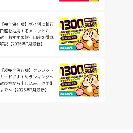
への登
プリで
て取り
,000
日目起
を得るこ
います。
きま
たりす
組み合
フォン
築き、
ント獲得
価格設
ングを
【完全保存版】ポイ活に銀行
て収益
続ける
クの種
に応じ
業とは、
ポイン
口座を活用するメリット7
センター
然と小
る副業
良いタス
選！おすすめ銀行口座を徹底
対的に
がら電話
りやす
oteや
用意され
解説【2026年7月最新】
す。 個
ュニケ
ト獲得が
組むこ
る債券を
二鳥の
る点で
し、自
金利が
時期
成可能で
る 家庭
々にフ
れのリ
力しま
ケジュ
する仕
ます。
獲得量
【超完全保存版】クレジット
して企業
出品し
りま
の継続
カードおすすめランキング～
伝える
ィス業務
経済的
ため、
選び方から申し込み、運用術
、継続
、幅広
ビジネ
を他の
。 1
意点とリ
まで～【2026年7月最新】
現実的
00円
とリスク
すこと
500円
す。最
条件確
のバラ
益機会が
ェアマー
が重要
いて取
欺まが
しいで
的な収入
の得意な
せて効
ント獲得
毎日コツ
ィング
いスケ
クやオフ
トが不
供する
件を見
間を活
ポイン
ついて
です。