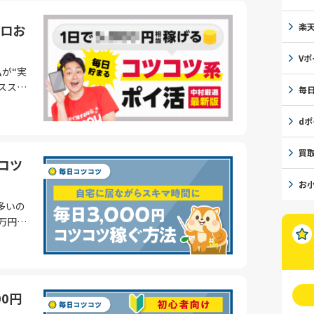
という
楽
ロお
Vポ
が“実
りませ
ススメ
毎
利用」
でも紹
d
また、
定期券な
「大き
買
コツ
。 つ
イ活」と
小限に
お
多いの
毎日ロ
9万円、
こちらを
ような
のコツ
りませ
実はかな
ます。
ービス」
さい。
.0%還
ントキ
0円
わたりま
モバイル
を生かせ