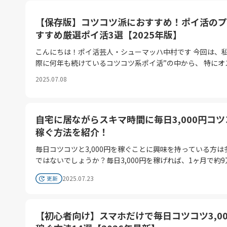
もの」ではなく、「ポイ活と絡めていかに還元を受けるか」
戦略が必須になります。 値上げの衝撃をポイントで相殺する最新の
【保存版】コツコツ派におすすめ！ポイ活のプ
「鉄道ポイ活」を徹底解説します。 1. 運賃改定の裏には…「JRE
すすめ厳選ポイ活3選【2025年版】
POINT経済圏」への招待状!! 2026年は「モッピー」を利用して お得
に節約生活を始めよう！会員登録はこちらをクリック!! 今回の改定
こんにちは！ポイ活芸人・シューマッハ中村です 今回は、私
でJR東日本が狙っているのは、単なる収益改善だけではあ
際に何年も続けているコツコツ系ポイ活”の中から、 特にオ
ん。「現金・きっぷ利用」から「モバイルSuica・ポイント
の3つを厳選してご紹介します！ 詳細はモッピーチャンネル
2025.07.08
への完全移行を加速させることです。 事実、今回の改定では「きっ
介しているので併せてご確認くださいね★ 【シューマッハ中村の厳
ぷ（磁気券）」と「IC運賃」の格差がより鮮明になります。
選コツコツ系ポイ活3選 動画はコチラ!!】 シューマッハ中村が厳選!!
通勤定期の値上げ率が平均12%と高い一方で、オフピーク
コツコツ系ポイ活3選 そもそもの大前提として、ポイ活には
自宅に居ながらスキマ時間に毎日3,000円コツ
どの「ポイントが貯まりやすい仕組み」は維持・強化されます
く分けて」2つのタイプがあります!! それは「がっつり系ポ
まり「工夫しない人は損をし、ポイ活を極める人は負担を最
「コツコツ系ポイ活」です。 がっつり系ポイ活 一気に高ポイントが
稼ぐ方法を紹介！
できる」という格差社会が鉄道運賃にも到来するのです。 2. 【実践
狙えるポイ活 （例：クレカ作成、口座開設など） コツコツ系ポイ
毎日コツコツと3,000円を稼ぐことに興味を持っている方は
編】値上げ分を取り戻す「最強ポイ活」3つの鉄則 2026年は「モッ
活 毎日のルーティンで少しずつ貯めるポイ活 （例：アプリ
ではないでしょうか？毎日3,000円を稼げれば、1ヶ月で約
ピー」を利用して お得に節約生活を始めよう！会員登録は
グイン、動画視聴など） ということで、今回はコツコツ系ポイ活を
年間で約108万円の収入になります。しかし、具体的にどの
クリック!! 今年3月の改定後、私たちが真っ先に実践すべきポイ活戦
日頃から20～30種類実践中の シューマッハ中村がおすすめ
2025.07.23
方法で安定的に収入を得られるのか分からない方も少なくあ
略は以下の3つ！ ① 「ビューカード×モバイルSuica」は必須の生
コツ系ポイ活を3つご紹介!! 地道にやってるように見えて…
ん。 この記事では主婦の方でも“1日3,000円コツコツ稼ぐ方法”や職
存戦略運賃が上がれば、それだけ「還元率」の重要性が増し
り効率がいいんですよ！ ➊楽天銀行の「現金プレゼントサ
種を紹介してきますので、気になる方はぜひ参考にしてくだ
通常のIC利用： モバイルSuicaなら50円ごとに1ポイント（2
まずご紹介するのは、楽天銀行のアプリでできる現金プレゼ
【初心者向け】スマホだけで毎日コツコツ3,00
毎日3,000円を稼ぐ方法3選 毎日3,000円稼ぐ方法は多岐に
元）貯まります。オートチャージ： 「ビューカード」から
ャンペーン!! 楽天銀行のアプリ「現金プレゼントキャンペーン」実
すが、今回はインターネットを活用して、在宅でOK！趣味