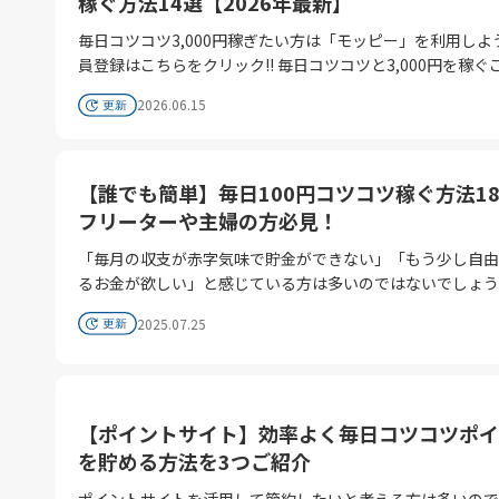
稼ぐ方法14選【2026年最新】
Suicaへチャージすれば、さらにポイントが上乗せされます
践方法 実践方法 ➊楽天銀行のアプリを開く ➋「商品・サービス」
て日々コツコツと副収入を得る方法をピックアップして紹介
「ビューカード ゴールド」を活用した定期券購入なら、最大
☛「すべて表示」☛「楽しむ」内にある 「現金プレゼント
毎日コツコツ3,000円稼ぎたい方は「モッピー」を利用しよ
す。 Webライター 美容モニター 動画編集 ①Webライター インター
もの還元を受けられるケースがあり、運賃値上げ分のかなり
ス」をタップ ➌赤いチェックマークをタップ！ これだけで1円〜数
員登録はこちらをクリック!! 毎日コツコツと3,000円を稼ぐことに興
ネットの普及に伴いWebライターの需要は増加しています
をポイントで相殺可能です。 ② 「リピート接続ポイント」を狙い撃
円の現金が加算されます。 広告を見たりする必要もなく“完
味を持っている方は多いのではないでしょうか。しかし、具
から情報を調べてまとめるのが好きな人におすすめの副業です
つ今回の改定で普通運賃が上がると、同一運賃区間を何度も
料”。 しかもポイントではなく、現金として振り込まれるの
2026.06.15
どのような方法で安定的に収入を得られるのか、分からない
酬はおもに書いた文字数や記事数で計算されるため、文章を
る際の「リピート接続ポイント」の価値が相対的に上がりま
いところです！ ポイント！ 月に3〜4回更新 毎月平均15円程度GET
なくありません。この記事では、主婦の方でもスマホを使っ
けなければ収入が得られませんが、パソコン1台あればどこ
じ運賃区間を月10回利用すれば運賃1回分、11回目以降は
可能 週1の簡単作業でOK ➋ au Short動画アプリでの「動画視聴ポ
コツコツ3,000円を稼ぐための14の実践的な手段を紹介しま
事ができ、時間と場所に縛られない働き方が実現可能なので
元率がアップします。週に数回出社するハイブリッドワーク
イント抽選」 続いては、auが提供するショート動画アプリ「
「毎日コツコツ3,000円稼ぐ方法」14選 毎日コツコツ3,000円稼ぎ
【誰でも簡単】毎日100円コツコツ稼ぐ方法1
仕事の両立が出来ると人気も高いです。 情報収集：信頼できる情報
ら、定期券を買わずに「モバイルSuica＋リピートポイント
Short」のコツコツ系ポイ活。 au Short動画アプリでの「動画視聴
たい方は「モッピー」を利用しよう！ 会員登録はこちらを
フリーターや主婦の方必見！
源から効率的に集める 文章作成：読者目線で分かりやすく書く タ
用する方が、値上げ後の家計には優しい場合があります。 ③ 「オフ
ポイント抽選」実践方法 実践方法 ➊au Shortのアプリをインスト
ク!! 毎日コツコツ3,000円を稼ぐための方法は多岐にわたります。こ
イピング：速度と正確性を磨く ②美容モニター 美容サービスや商
ピーク定期券」への切り替え＋ポイント二重取り改定後も、
ール ➋毎日5秒間×5本 動画を見る ➌抽選に参加！ 私の場合ほぼ毎
「毎月の収支が赤字気味で貯金ができない」「もう少し自由
こでは、ライブ配信、クラウドソーシング、ウェブライティ
品の効果を試し、フィードバックを提供する美容モニターは
ーク時間をずらすことで約15%安くなる「オフピーク定期
日1ポイントが当たっており、 なんと以前には1等の5,000
るお金が欲しい」と感じている方は多いのではないでしょう
動画編集の4つのカテゴリーに分けて、合わせて14の方法を
のスキルも必要なくスマホがあれば誰でも簡単に参加しやす
く推奨されます。さらに、JRE POINTに登録したSuicaで
が当たったこともありますから侮れないんです!! ポイント！ 最低1
の記事では、そんな悩みを抱える主婦やニートの方でも、在
ていきます。 「ライブ配信で稼ぐ方法」4選 ライブ配信は、スマー
です。 試用レポートを提出したり口コミサイトに投稿したりするこ
を行うと「オフピークポイント」が貯まるキャンペーン（※
2025.07.25
ポイントは確定、運が良ければ数千ポイントGET！ 所要時間：1日
軽に実践できる毎日100円稼ぐ方法を18選ご紹介します。 毎日コツ
トフォン1台あれば始められる手軽な収入源です。プラット
とで報酬が得られ、無料で商品を提供してもらえる場合もあ
定・要エントリー）が実施されることも多いため、「基本運
25秒 ルーティン化すれば効率的！ ➌V NEOBANKの被振込で「ポイ
コツ100円稼ぐ在宅ワークの例18選 ここでは、毎日100円
ムによって還元率は異なりますが、月収300万円を達成した
す。 美容に関心がある方や積極的に新商品を試してみたい方に適し
15%引き ＋ ポイント還元」という強力な二重の防御壁を築
ントGET！」 最後は知る人ぞ知る神案件！V NEOBANKの
コツコツ積み重ねていける在宅ワークを18例ご紹介します。
もいるほどの高収益が期待できます。 IRIAM（イリアム）：還元率
ており、自身の美容知識を深めつつ収入を得ることができます
す。 3. 「ポイントで乗る」という発想へ 2026年は「モッピー」を
込」によるポイント獲得です。 V NEOBANKの「被振込」概要 
ドソーシングの例5選 クラウドソーシングは在宅ワーク初心
50%と高い水準 17ライブ：還元率13-50%とばらつきあり ミクチ
イ活サイトモッピーを経由してお申込みすればモッピーポイ
利用して お得に節約生活を始めよう！会員登録はこちらを
他行から1万円以上の振込があると1件につき20ポイント！ 上限は
【ポイントサイト】効率よく毎日コツコツポイ
始めやすいサービスです。文字単価は0.5円程度からと低め
ャ：還元率約20%と平均的 ショールーム：還元率20-30%とやや低
WでGET ヴィーナスウォーカー【女性のためのモニターサイト】 新
ク!! 運賃改定で「1円単位のIC運賃」が上昇する中、注目したいのが
月25回 → 最大500ポイント なので私の場合、楽天銀行など無料振
れていますが、空き時間に取り組むことで着実に収入を得ら
め 「クラウドソーシングで稼ぐ方法」4選 クラウドソーシングは、
を貯める方法を3つご紹介
規電話セミナー参加後、モニター案件申込み 11,000P（11,0
「JRE POINT特典チケット」です。これは貯まったポイン
込回数がある口座から 1万円ずつV NEOBANKへ振込をする
しょう。 ランサーズ：IT系や事務系の幅広い案件が登録されている
データ入力やアンケート回答など簡単な作業から始められる
分） ※ モッピーポイントは変動しています。最新情報は広告詳細ペ
まま乗車券（特急券等含む）に換えられるサービスですが、
イントを稼いでいます！ 活用のコツ 振込元に無料振込枠がある銀
ポイントサイトを活用して節約したいと考える方は多いので