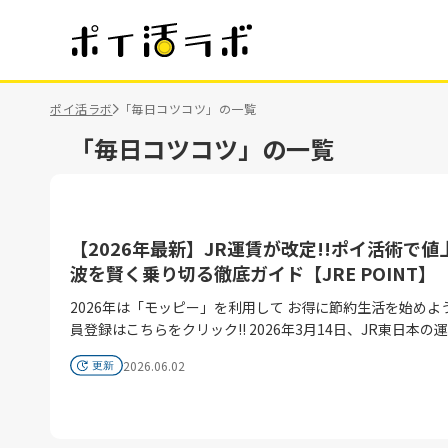
ポイ活ラボ
「毎日コツコツ」の一覧
「毎日コツコツ」の一覧
【2026年最新】JR運賃が改定!!ポイ活術で値
波を賢く乗り切る徹底ガイド【JRE POINT】
2026年は「モッピー」を利用して お得に節約生活を始めよ
員登録はこちらをクリック!! 2026年3月14日、JR東日本の運賃改定
によって「都心の移動コスト」が上昇。山手線内や東京近郊
2026.06.02
が「幹線」に統合されることで、これまで当たり前だった安
動は過去のものとなります。 しかし、絶望する必要はありませ
ん!!JR東日本は運賃を上げる一方、「JRE POINT」を軸と
圏の強化を打ち出しています。これからの時代、鉄道は「た