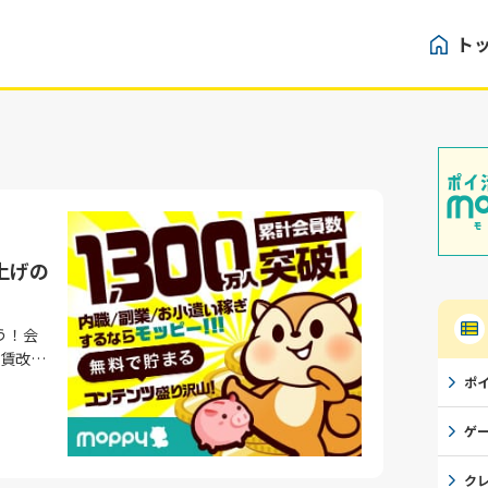
ト
上げの
う！会
の移動
ポ
価な移
ゲ
した経済
だ乗る
ク