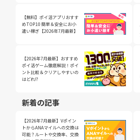
を始める際は、その仕組みとリスクをしっかりと理解するこ
きな影響を受けてしまいます。 例えば、即時収入が得られるクラウ
や経験に見合った適正な報酬を求めていきましょう。そのた
こしましょう。行動を早く起こせば起こすほど成功に近づく
るようになります。 経済的に自立することで、精神的にも安定しま
の作業でポイントを獲得できるサービスです。毎日コツコツ
ります。まず、本業に支障が出ないよう、副業にかける時間
力を要しますが、比較的高いポイントを獲得できる可能性が
要です。REITは株式と同様に値動きがあり、不動産投資フ
ドソーシングなどと並行して、ウェブライターなどのスキル
は、自己の能力を正しく評価し、それに見合った仕事を選ぶ
来ます。 どの方法から始めればよいか迷った方は、スマホ1台で始
す。金銭的な不安から解放され、自信を持って生活を送るこ
組むことで、着実に収入を積み重ねることが可能です。 アプリを併
しましょう。早朝や深夜、休日などの空き時間を有効活用す
す。 広告視聴やサイト閲覧 - 手軽に参加可能 広告視聴やサ
クラウドファンディングは流動性が低いといった特性があり
していくのが良いでしょう。また、物販とデジタルコンテン
あります。また、常にスキルアップを図っていくことも重要
【無料】ポイ活アプリおすす
められて初期費用も掛からないポイ活サイト「モッピー」が
きるようになるでしょう。 将来への備え 毎日3,000円ずつ稼ぐこと
用し、空き時間を有効活用することで、一日あたり200円程
一つの方法です。 また、副業で得たスキルや知識を本業に活かすこ
は、ポイントサイトにおける手軽なポイント獲得方法の1つ
自身の投資目的や資金の状況に合わせて、適切な商品を選ぶ
を組み合わせるのも一つの手です。 さらに、同じジャンルの中でも
目標設定と継続のコツ 毎日3,000円を稼ぐためには、明確
めTOP10 簡単＆安全にお小
めです。
は、将来への備えにもなります。例えば、老後の生活資金を
入を目指すことができるでしょう。 ▼ポイ活サイトモッピーを経由
とも可能です。例えば、ライティングの副業をしていれば、
指定された広告を視聴したり、特定のサイトを閲覧したりす
しましょう。また、分散投資の考え方を取り入れ、一つの物
複数のプラットフォームを活用することで、リスク分散と収
定と、継続するための工夫が欠かせません。まずは、達成可
遣い稼ぎ【2026年7月最新】
つ貯めることができます。 また、不測の事態に備えた貯蓄を作るこ
してアプリをインストール・利用（申込等含む）すればモッ
企画書作成にも役立つはずです。副業と本業をうまく連動さ
で、ポイントを獲得できます。 これらのタスクは、短時間で完了で
品に偏り過ぎないことも大切なポイントとなります。 暗号
プが期待できます。例えば、ライブ配信であれば、IRIAMと
標を設定しましょう。最初から高すぎる目標を掲げても、挫
ともできます。万が一の際に、蓄えがあれば安心です。将来
イントもGET モッピーの簡単アプリ案件紹介 広告名 ポイント数 条
とで、相乗効果を生み出すことができるでしょう。 1日500
きるため、隙間時間を有効活用できる点が魅力です。ただし
の注意点と長期的な戦略 暗号資産（仮想通貨）への投資は
ブの両方を使うなどの方法があります。自分に合った組み合
しまう可能性が高くなります。 そして、目標達成のために日々の作
えて、計画的に貯蓄していくことが大切でしょう。 ライフスタイル
件 ピッコマ 450P 新規アプリ インストール後、 当日読書 →翌日読
おすすめの副業方法 毎日コツコツと500円を稼ぐことは、
のタスクで獲得できるポイントは比較的少額であるため、コ
益性が期待できる一方で、価格変動リスクが大きいのが特徴
見つけていきましょう。 毎日コツコツ3,000円稼ぐ実践的アプロー
業を習慣化することが大切です。毎日決まった時間に作業に
の充実 副収入があれば、ライフスタイルを充実させることができま
書完了 Amazon Music Unlimited （アマゾン・ミュージック・ ア
しいことではありません。ここでは、1日500円を稼ぐため
と継続的に取り組むことが大切です。また、広告視聴やサイ
初心者が暗号資産投資に挑戦する際は、まずその仕組みとリ
チ 毎日コツコツ3,000円稼ぎたい方は「モッピー」を利用しよう！
むなど、ルーティンを確立しましょう。また、小さな達成感
【2026年7月最新】おすすめ
す。趣味に使ったり、旅行に行ったりと、自由に使える資金
ンリミテッド） 650P Amazon Music Unlimitedの 新規申込完了
めの副業方法をご紹介します。 ポイントサイトを活用する方
の際は、不審なリンクやダウンロードには十分注意し、セキ
ついて十分に学ぶ必要があります。 暗号資産投資で長期的に資産を
会員登録はこちらをクリック!! 毎日確実に3,000円を稼ぐことは、一
いながら、モチベーションを維持していくことも重要なポイ
ポイ活ゲーム徹底解説！ポイ
ます。 ストレス発散にもなりますし、人生の楽しみが広がります。
TikTok （10分間動画視聴完了） 630P 初回起動日に 動画10分視聴
ントサイトは、ネットショッピングやゲームをプレイするこ
ィにも配慮しましょう。 ポイントを効果的に貯めるコツ こ
築くには、以下の点に注意しましょう。 投機的な短期売買ではな
朝一夕にはできません。しかし、適切な方法を段階的に実践
なります。 継続するためのもう一つのコツは、早い段階で成果を実
ント比較＆クリアしやすいの
毎日コツコツ稼ぐことで、豊かな人生を送れるようになるで
スマートニュース 720P 7日目起動 ※ポイント数は変動する場合が
イントを貯められるサービスです。貯めたポイントは、現金
効果的にポイントを貯めるためのコツを3つ紹介します。 無
く、長期保有を基本とする 過度に投資に偏るのではなく、ポートフ
けば、着実に収入アップを実現できるでしょう。 ここでは、初期段
感すること。特に、初めの3ヶ月は我慢の時期ですが、小さ
はどれ!?
う。 毎日3,000円コツコツ稼ぐ方法の種類と特徴 毎日3,000円コツ
あります。 ポイントサイトのアプリを併用する方法 ポイン
マネーに交換することができます。 ポイントサイトを活用するメリ
い目標設定と継続が鍵 ポイントを貯める際に最も重要なこ
ォリオの一部として組み入れる ビットコインだけでなく、有望なア
階、発展段階、安定段階の3つのフェーズに分けて、それぞ
着実に成果が出ていることを実感できれば、継続する原動力
コツ稼ぐ方法には、ポイ活、在宅ワーク、オンラインビジネ
は、ショッピングや資料請求などの様々な案件に取り組むこ
ットは、特別なスキルが不要で、誰でも気軽に始められるこ
理のない目標を設定し、継続することです。一度に大量のポ
ルトコインにも分散投資する フィンテック企業の動向など、関連す
期に取り組むべき実践的なアプローチを紹介します。継続的
はずです。 初心者におすすめの毎日3,000円稼ぐ方法 クラ
アルワークなど様々な種類があります。それぞれの方法の特
イントを獲得できるサービスです。中には、専用のスマート
す。ただし、コツコツと継続的に取り組む必要があります。
を獲得しようとすると、かえって挫折してしまう可能性があ
る情報にアンテナを張る また、暗号資産取引所の選択も重要です。
と適切な戦略によって、毎日コツコツ3,000円を稼ぐ目標を
シングで小さな仕事を積み重ねる クラウドソーシングは、
新着の記事
要なスキルを理解し、自分に合った方法を選ぶことが重要です
アプリを提供しているサイトもあります。 例えば、モッピーのアプ
ートサイトを活用する方法 アンケートサイトは、簡単な質
す。 例えば、1日あたり50ポイントを目標にするなど、現実的な目
セキュリティ面での信頼性が高く、手数料水準が適切な取引
ましょう。 ① 初期段階（1～3ヶ月）の収入源確立 毎日コツコツ
事に応募することができるサービスです。初心者向けの案件
イ活 ポイ活とは「ポイント活動」の略で、キャッシュレス決済やポ
リを利用すれば、少額の案件を中心に取り組むことで、一日
るだけで報酬を得ることができるサービスです。1回のアン
標を立てましょう。小さな目標を積み重ねることで、着実に
ぶようにしましょう。 リスクを抑えたETF投資の始め方 上
3,000円を稼ぐための第一歩は、すぐに始められる収入源を
に揃っているため、まずはここから始めてみるのがおすすめ
イントサイトを活用してポイントをため、節約してお得な買
200円程度の追加収入を得ることが可能です。ポイ活アプリ
で得られる報酬は数十円から数百円程度ですが、空き時間を
トを増やすことができます。また、毎日コツコツと取り組む
託（ETF）は、株式や債券などの資産に分散投資できる投
ることです。この初期段階では、複雑なスキルを必要とせず
小さな仕事を着実にこなしていくことで、1日500円から1,0
【2026年7月最新】Vポイン
しむことです。ポイントサイトもいろいろあり、自分のタイ
合わせることで、収入のさらなる向上が期待できます。 楽
て着実に収入を積み重ねることができます。 アンケートサイトを利
で、ポイント獲得が習慣化し、継続しやすくなります。 日
一種で、少額から始められるのが魅力です。ETFには、特定
も気軽に始められる方法に注目しましょう。 まず、クラウドソーシ
度の収入を得ることが可能です。慣れてきたら、より高単価
トからANAマイルへの交換は
でやることができます。 モッピー dジョブ ちょびリッチ モッピー
を利用してポイントを貯める 楽天が提供する各種サービス
用する際は、信頼できるサイトを選ぶことが重要です。また
ルーティンにポイ活を組み込む ポイントを効率的に貯める
地域、産業、資産クラスなど、様々なテーマのものがあり、
ングやアンケートモニターへの参加がおすすめです。これら
にもチャレンジしてみましょう。 WEBライターとして文字
可能？ルートや交換率、交換
の簡単アプリ案件紹介ピッコマアプリインストール後翌日読
ることで、効率的にポイントを貯めることができます。楽天
情報の取り扱いにも注意が必要です。 メルカリを活用する方
常生活の中にポイ活を組み込むことが有効です。ポイ活を特
投資目的に合わせて選ぶことができます。 ETF投資でリスクを抑え
ットフォームでは、簡単なデータ入力や調査回答などの作業
げる戦略 WEBライターは、1文字1円程度の単価が相場とさ