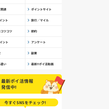
天関連
ポイントサイト
イント
旅行／マイル
日コツコツ
節約
ポイント
アンケート
取
副業
小遣い
最新!!ポイ活動画
最新ポイ活情報
発信中!
今すぐSNSを
チェック!