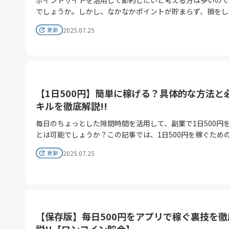
大手サイト クラウドワークス：登録ユーザー数が多く、初心者向け
徴です。手数料は15%〜20%程度かかりますが、スキマ時
ージよりご確認ください。 ※ 時期により広告掲載が終了し
ト交換のレートは運賃改定の影響を直接受けにくいという特
行を使う 上限複数口座を持っていれば 振込回数も稼げる！ ちなみ
でしょうか。しかし、なかなかポイントが貯まらず、損をし
の案件も豊富 シュフティ：スマホで完結できる簡単な案件が中心
して着実に収入を得ることができます。 データ入力：正確な入力が
場合がございます。 ③動画編集 動画編集は、YouTube、Tik
ります。 在来線特急： 距離に応じて決まったポイントで交換可能。
に私は14個の銀行口座をポイ活用に保有しており、 毎月MAX
ような気がして続けられないという方もいるかもしれません
ココナラ：ライティングや動画制作など、個人のスキルを活
求められる アンケート回答：誠実な回答が必要 音声文字起こし：
企業のPR動画など需要が高まっている分野です。編集用の
2025.07.25
新幹線： 「JRE POINT特典チケット」なら、実質的な価値
ポイントを獲得しています。 おわりに 今回紹介した3つの
記事では、毎日コツコツとポイントを貯める方法を3つ紹介
Fiverr：海外向けに、自分のサービスを販売できるグロー
聴覚と集中力が鍵 商品モニター：感想を的確に述べる力が問われる
を購入するため20万円程度の初期投資が必要ですが、スキ
賃を大きく上回ることも。 普段の買い物や公共料金の支払いを
系ポイ活は、全て今すぐ無料で始められるものばかり★ 面
す。これらの方法を実践することで、ポイントサイトを無理
ラットフォーム 在宅コールセンターの例3選 在宅コールセンター
「ウェブライティングで稼ぐ方法」3選 ウェブライティングは、情
つければ高単価の案件を受注できます。 YouTube向け：視聴者の興
「JREカード」に集約し、貯まったポイントを「高くなった
も不要でスマホひとつでコツコツ貯められるので 皆さんも
続し、確実に節約につなげることができるでしょう。 ポイントサイ
は、電話対応や顧客サポートをご自宅で請け負うお仕事です
報収集能力と文章作成能力が求められる職種です。記事1本
味を引く編集が肝心 TikTok向け：短尺動画に特化したセンスが問
に充当する。これこそが、2026年以降の最もスマートな鉄
してみましょう！ まとめ ポイ活 内容 ポイント数 楽天銀行 現金プレ
トを活用する意義とメリット ポイントサイトは、ユーザー
～4時間の勤務で、目標の月3,000円（日給100円）を達成
の文字数や本数に応じて報酬が支払われるのが一般的です。 情報
われる 企業PR向け：依頼主の意図を汲み取る理解力が重要 ポイ活
です。 まとめ：ポイ活は「自己防衛」である 今回の料金改定は、こ
ゼント アプリ操作で 現金獲得 月15円程度 au Short 動画 5本×5秒
まなタスクをこなすことでポイントを獲得し、そのポイント
えます。 NTTコムのおとりよせコールセンター：大手企業で安心し
集：信頼できる情報源から効率的に集める 文章作成：読者目線で分
サイトモッピーを経由してお申込みすればモッピーポイント
れまでの「とりあえずSuicaをかざすだけ」の時代を終わら
視聴で 抽選参加 （最大5000P） 1日1P〜 VNEOBANK 被振込 他行か
や特典に交換できるシステムです。ここでは、ポイントサイ
【1日500円】簡単に稼げる？具体的な方法と
て働ける テレコムスタッフ：高時給の案件が豊富で、研修制度も充
かりやすく書く タイピング：速度と正確性を磨く 「動画編集で稼
GET Wondershare(ワンダーシェア)公式ストア 商品購入 購入金額
す…。運賃が上がるからといって、移動を諦める必要はあり
ら1万円振込で20P ※最大500P 月 最大500P 継続こそ力なり！ ポイ
用する意義とメリットについて詳しく見ていきましょう。 
実 ベルシステム24：お客様からの注文受付や問合せ対応など、多様
ぐ方法」3選 動画編集は、YouTube、TikTok、企業のPR動画など
キルを徹底解説!!
の20.0% ※ モッピーポイントは変動しています。最新情報は広告詳
ん。 JR東日本が用意しているポイントプログラムを徹底的に使い
活は「知ってる人だけが得をする世界」です。 ぜひあなた
貯めたポイントが節約に繋がる ポイントサイトの最大の魅
な業務を担当 アフィリエイトの例4選 アフィリエイトはブログや
需要が高まっている分野です。編集用のPCに20万円程度の
細ページよりご確認ください。 ※ 時期により広告掲載が終
倒すことで、値上げの影響を最小化し、むしろ「貯まったポ
のコツコツ系ポイ活を今日から始めてみてください！
毎日のちょっとした隙間時間を活用して、副業で1日500円
常生活の中で少しずつポイントを貯めることで、節約に繋げ
SNSを通じて商品を紹介し、成果報酬を得る方法です。地道
が必要ですが、スキルを身につければ高単価の案件を受注で
いる場合がございます。 毎日3,000円を稼ぐ方法を探すと
で旅行に行く」といった楽しみを生み出すことも可能です。
とは可能でしょうか？この記事では、1日500円を稼ぐため
点です。たとえば、毎日のミニゲームやアンケート回答、ア
テンツ作成の積み重ねが必要ですが、徐々に安定収入を築け
す。 YouTube向け：視聴者の興味を引く編集が肝心 TikTok向け：
点 毎日3,000円を稼ぐ方法を探すときには次のポイントに
みを知っているか、知らないか」。今春、あなたのサイフを
概要や具体的な方法、そして成功のためのコツや心構えを詳
インストールなどのタスクをこなすことで、月に数千円相当
ょう。 A8.net：大手企業の広告が多数あり、初心者向けのサポート
短尺動画に特化したセンスが問われる 企業PR向け：依頼主の意図
しょう。 副業で毎日着実に収入を得たいと思っている方にとって、
2025.07.25
は、知識に基づいたポイ活戦略です。
説します。 1日500円稼ぐ副業の概要 毎日のちょっとした時間を活
ントを獲得することも可能です。 これらのポイントは、現金や電子
が手厚い アマゾンアソシエイト：世界的なECサイトの商品を紹介
を汲み取る理解力が重要 以上の14の方法を参考に、自分の適性とラ
毎日3,000円稼ぐことは大きな目標の一つです。しかし、ど
用して、副業で1日500円を稼ぐことは可能です。ここでは
マネー、ギフトカードなどに交換できるため、日常の買い物
でき、高い成約率が期待できる もしもアフィリエイト：提携先が10
イフスタイルに合った収入源を見つけていきましょう。複数
を選べば良いのか、選択に迷うことも少なくありません。そ
概要について説明します。 1日500円稼ぐ副業の特徴 1日50
いに活用することで、確実に出費を抑えることができるので
万件以上あり、自分に合った商品が見つかりやすい バリューコマー
を組み合わせることで、より安定した収入を得ることができ
持続可能で実り多い副業を選ぶための4つのポイントを提案
ぐ副業の大きな特徴は、パソコンやスマートフォンを使って
続的にポイントサイトを利用することで、長期的な節約効果
ス：高単価アフィリエイトに挑戦したい方向け データ入力の例3選
ょう。 在宅収入の収益ポテンシャル分析 毎日コツコツ3,000円稼ぎ
す。 少額報酬でも長く続けられる副業を選ぶ スキマ時間でもできる
始められることです。特別な機材や高度なスキルは必要あり
できるでしょう。 日常生活に無理なく取り入れられる ポイ
データ入力は手軽にスタートできる在宅ワークの定番です。
たい方は「モッピー」を利用しよう！ 会員登録はこちらを
副業を選ぶ 納期が緩い副業を選ぶ 詐欺サイトには注意が必要 ①少
ん。 ただし、毎日コツコツと作業を続ける努力は必要不可欠です。
トの利用は、日常生活のスキマ時間を活用するだけで十分で
【保存版】毎日500円をアプリで稼ぐ裏技を徹
ドと正確性を求められますが、慣れれば効率よく稼げるよう
ク!! 在宅で収入を得るためには、収益ポテンシャルを正確に把握す
額報酬でも長く続けられる副業を選ぶ 日々の小さな積み重
一朝一夕に大金を稼ぐことはできませんが、地道な積み重ね
とえば、通勤・通学の電車の中や、テレビCMの合間など、
ます。 ビズアシスト：正社員登用の実績もある安心の企業 キーワー
ることが重要です。ここでは、目標設定と価値換算、収入手