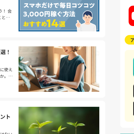
。特に
しま
4〜5%
サービ
う！ 会
の割合
。日ごろ
全無
体的に
。 報
利用す
が嬉し
方も少
書き続
す。同
て毎日
でも仕
さらに還
す。
家庭と
の方な
au
8選！
」で運
クリッ
朝のピ
に使え
ング、
、特定
券」が強
ポイント
か。こ
紹介し
い副業
時差通勤
宅で手
期間限
フォー
りま
賃の
を目標に
配信者
けま
「被振
 クラウ
。 ポ
概要
者にも
ントも
クリッ
ント
に設定さ
れるで
00円
トをその
ことでポ
のが特
ポイン
はない