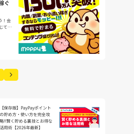
る習慣
ぐ副業
稼ぐ
ことで
ていき
少しず
ト独自
す。 ア
うなメ
時間効
年といっ
ができ
めには、
0円稼ぐ
ミニゲ
た、投
は簡単
う！会
まず、
ぐ副業
を取る
ンドを
さら
開始して
のアプ
確なメ
 アンケ
おすす
すぐに
ます。こ
舗のポ
スタイ
活に少
法の1
拠出年
を確保
ていく
コツ稼
プのア
があれ
ント程度
一つで
入源で
て、スマ
してい
。読み
な人も
を活用
るた
を活用
やすた
こと
て、自
歳まで原
た空き
支払う
するため
えて、
ートの
いえま
ことが
。クラ
構えを持
特技を
、獲得
サービ
あなた
、将来
切にす
るでし
イント
株式比
意が必
て様々
、Vポイ
しま
どって
を稼ぐ副
、確実
いっ
円以上に
 インス
加入す
営業規
、商品
きま
業で毎
に活用
把握
プリのイ
品を選
ことを
されてい
ができ
円の目
用意さ
動産投資
す。評
一つで
れ、そ
ための具
ランス
リをイ
【保存版】PayPayポイント
ら始め
参考に
構え 毎
ーユー
も、副
活の中で
ん。さ
得でき
の貯め方・使い方を完全攻
や不動産
価を得
00円
ュアル
略!!賢く貯める裏技とお得な
で、数
。一つ
仕事を
取り扱
す。自
活アプリ
業との両
するこ
活用術【2026年最新】
際に大
行動を起
活でき
視聴など
必要があ
間と労