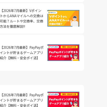
とが重
めに
事が出
と取り
を調整
ありま
ァンドや
を育成
必要が
とがで
るのも
イト閲覧
【2026年7月最新】Vポイン
ます。
ツ制作
です。
おすす
度の収
です。
トからANAマイルへの交換は
ように
な目標設
少しず
本業の
るだけ
可能？ルートや交換率、交換
件や商
入アッ
能な目
ピーポ
せるこ
方法を徹底解説!!
資産投資
17ライ
折して
を見据
円稼げる
、1回
、高い収
わせを
決して難
ツコツ
です。
取り組
のおすす
ト閲覧
スクに
を味わ
が増え
法 ポイ
ュリテ
【2026年7月最新】PayPayポ
ントと
とでポ
こでは、
イントが貯まるゲームアプリ
してい
しょ
や電子
理のな
紹介【無料・安全ポイ活】
くても
トサイト
とは、無
れの時
になる
ス、リ
とでポ
とで
イント
な努力
ウドソー
徴や必
フォン
 アンケ
りま
達成し
様々な仕
。 ポ
問に答え
所を選
も豊富
あたり
ケート
ポイン
場投資信
確立す
です。
物を楽
と組み
活用し
こと
資信託の
、誰で
00円程
ミング
天経済圏
常生活の
【2026年7月最新】PayPayポ
の国や
の案件
を活用す
、個人
には、日
イントが貯まるゲームアプリ
自身の
のプラ
単価を上
書
市場で
法 メル
別なタ
紹介【無料・安全ポイ活】
を通じ
れてい