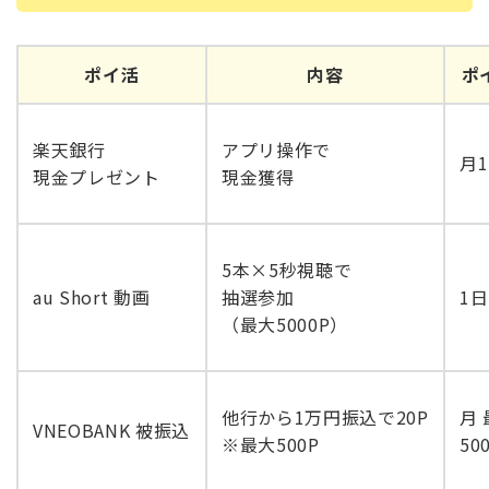
ポイ活
内容
ポ
楽天銀行

アプリ操作で

月
現金プレゼント
現金獲得
5本×5秒視聴で

au Short 動画
抽選参加

1日
（最大5000P）
他行から1万円振込で20P

月
VNEOBANK 被振込
※最大500P
50