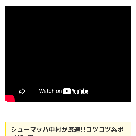
シューマッハ中村が厳選!!コツコツ系ポ