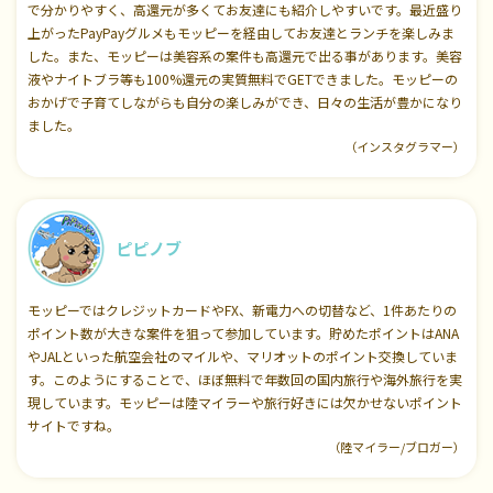
で分かりやすく、高還元が多くてお友達にも紹介しやすいです。最近盛り
上がったPayPayグルメもモッピーを経由してお友達とランチを楽しみま
した。また、モッピーは美容系の案件も高還元で出る事があります。美容
液やナイトブラ等も100%還元の実質無料でGETできました。モッピーの
おかげで子育てしながらも自分の楽しみができ、日々の生活が豊かになり
ました。
（インスタグラマー）
ピピノブ
モッピーではクレジットカードやFX、新電力への切替など、1件あたりの
ポイント数が大きな案件を狙って参加しています。貯めたポイントはANA
やJALといった航空会社のマイルや、マリオットのポイント交換していま
す。このようにすることで、ほぼ無料で年数回の国内旅行や海外旅行を実
現しています。モッピーは陸マイラーや旅行好きには欠かせないポイント
サイトですね。
（陸マイラー/ブロガー）