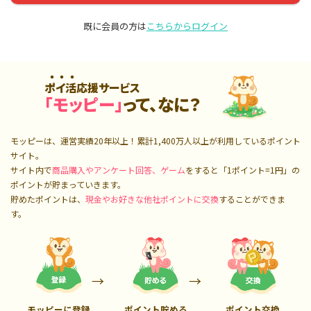
既に会員の方は
こちらからログイン
ポイ活応援サービス
「モッピー」
って、なに？
モッピーは、運営実績20年以上！累計
1,400万人
以上が利用しているポイント
サイト。
サイト内で
商品購入やアンケート回答、ゲーム
をすると「1ポイント=1円」の
ポイントが貯まっていきます。
貯めたポイントは、
現金やお好きな他社ポイントに交換
することができま
す。
モッピーに登録
ポイント貯める
ポイント交換