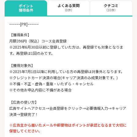
よくある質問
クチコミ
ポイント
獲得条件
（0件）
（10件）
ｰｰｰｰｰｰ[PR]ｰｰｰｰｰｰ
【獲得条件】
月額396円（税込）コース会員登録
※2025年6月30日以前に登録していた方は、再登録でも対象となりま
す。再登録は1回のみです。
【獲得対象外】
※2025年7月1日以降に利用している方の再登録は対象外となります。
※クレジットカード決済の場合(キャリア決済のみ成果対象です。)
※不備・不正・虚偽・重複・いたずら・キャンセル
※その他お申込内容に不備がある場合
【広告の使い方】
広告サイトへアクセス→会員登録をクリック→必要情報入力→キャリア
決済→登録完了！
※広告主から届いたメールや郵便物はポイントが承認となるまで大切に
保管してください。