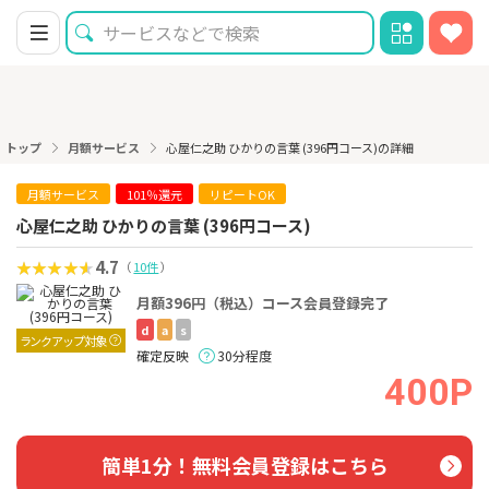
トップ
月額サービス
心屋仁之助 ひかりの言葉 (396円コース)の詳細
月額サービス
101％還元
リピートOK
心屋仁之助 ひかりの言葉 (396円コース)
4.7
（
10件
）
月額396円（税込）コース会員登録完了
d
a
s
ランクアップ対象
確定反映
30分程度
400P
簡単1分！無料会員登録はこちら