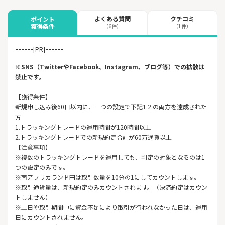
よくある質問
クチコミ
ポイント
獲得条件
（6件）
（1件）
ｰｰｰｰｰｰ[PR]ｰｰｰｰｰｰ
※SNS（TwitterやFacebook、Instagram、ブログ等）での拡散は
禁止です。
【獲得条件】
新規申し込み後60日以内に、一つの設定で下記1.2.の両方を達成された
方
1.トラッキングトレードの運用時間が120時間以上
2.トラッキングトレードでの新規約定合計が60万通貨以上
【注意事項】
※複数のトラッキングトレードを運用しても、判定の対象となるのは1
つの設定のみです。
※南アフリカランド円は取引数量を10分の1にしてカウントします。
※取引通貨量は、新規約定のみカウントされます。（決済約定はカウン
トしません）
※土日や取引期間中に資金不足により取引が行われなかった日は、運用
日にカウントされません。