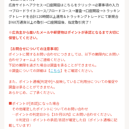
広告サイトへアクセス→口座開設はこちらをクリック→必要事項の入力
→ブロードライトコース/ブロードコース→審査→口座開設→トラッキン
グトレードを合計120時間以上運用＆トラッキングトレードにて新規合
計60万通貨以上の取引→口座開設後、指定取引完了！
※広告主から届いたメールや郵便物はポイントが承認となるまで大切に
保管してください。
【お問合せについての注意事項】
ポイントに関するお問い合わせにつきましては、以下の期限内にお問い
合わせフォームよりご連絡ください。
下記の期限を過ぎた場合は調査を承ることができません。
※調査についての詳細は【
こちら
】をご確認ください。
また、ポイント通帳[判定中]へ反映しているご利用分についての催促や
調査は承ることができません。
あらかじめ、ご了承ください。
■ポイントが[否認]になった場合
その他確定したポイントについてのお問い合わせ
…ポイントの判定日から【3か月以内】にお問い合わせください。
※判定日：ポイントの承認/否認が確定した日（ポイント通帳に記
載しています）