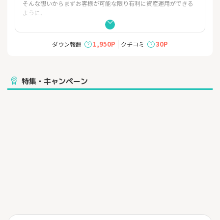
そんな想いからまずお客様が可能な限り有利に資産運用ができる
ように、
業界トップクラスの低コストを実現しました！
≫取引単位が通常のFX取引の10分の1である1000通貨/1Lotのコー
1,950P
30P
ダウン報酬
クチコミ
スをご提供！
しかも、手数料0円（無料！）
およそ4,000円で資産運用を始めることができ、初心者の方でも安
心して資産運用が始められます。
特集・キャンペーン
≫新システム「トラッキングトレード」を導入！
「トラッキングトレード」は複数の新規注文と決済注文のセット
をシステムが繰り返し自動発注。
更に価格を追従しながら発注することで、ロスカットリスクを抑
えながらコツコツと利益を積み上げていくことができます。
■口座開設もカンタン最短3営業日！WEBかららくらく5分でお申
込。（口座維持費用0円）
※スプレッドは相場状況により常時変動する為、掲載内容を超え
る価格差が生じる場合があります。
その他にもカスタマイズできる取引画面や17種類のテクニカルチ
ャート搭載。