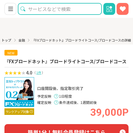
トップ
金融
『FXブロードネット』ブロードライトコース/ブロードコースの詳細
NEW
『FXブロードネット』ブロードライトコース/ブロードコース
4.0
（
1件
）
口座開設後、指定取引完了
予定反映
1日程度
確定反映
条件達成後、1週間前後
39,000P
ランクアップ対象
簡単1分！無料会員登録はこちら