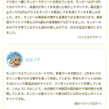
ママ友と一緒にモッピーでポイントを貯めています。モッピーは1P=1円
で分かりやすく、高還元が多くてお友達にも紹介しやすいです。最近盛り
上がったPayPayグルメもモッピーを経由してお友達とランチを楽しみま
した。また、モッピーは美容系の案件も高還元で出る事があります。美容
液やナイトブラ等も100%還元の実質無料でGETできました。モッピーの
おかげで子育てしながらも自分の楽しみができ、日々の生活が豊かになり
ました。
（インスタグラマー）
ピピノブ
モッピーではクレジットカードやFX、新電力への切替など、1件あたりの
ポイント数が大きな案件を狙って参加しています。貯めたポイントはANA
やJALといった航空会社のマイルや、マリオットのポイント交換していま
す。このようにすることで、ほぼ無料で年数回の国内旅行や海外旅行を実
現しています。モッピーは陸マイラーや旅行好きには欠かせないポイント
サイトですね。
（陸マイラー/ブロガー）