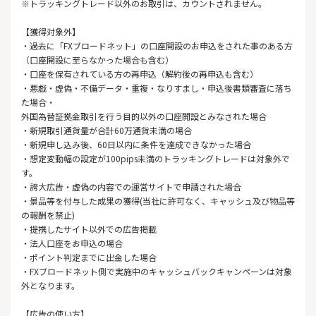
※トラッキングトレード以外のお取引は、カウントされません。
【獲得対象外】
・過去に「FXブロードネット」の口座開設のお申込をされた事のある方
（口座開設に至らなかった場合も含む）
・口座を保有されている方の再申込（解約後の再申込も含む）
・悪戯・虚偽・不備データ・重複・なりすまし・申込後書類審査に落ち
た場合・
外国為替証拠金取引を行う目的以外の口座開設とみなされた場合
・新規取引通貨量が合計60万通貨未満の場合
・新規申し込み後、60日以内に条件を達成できなかった場合
・想定変動幅の設定が100pips未満のトラッキングトレードは対象外で
す。
・誇大広告・虚偽の内容での運営サイトで申請された場合
・景品等を付与した成果の獲得(当社に許可なく、キャッシュ及び物品等
の報酬を禁止)
・提携したサイト以外での広告掲載
・法人口座をお申込の場合
・ポイント判定までに出金した場合
・FXブロードネット側で実施中のキャッシュバックキャンペーンは対象
外となります。
【広告の使い方】